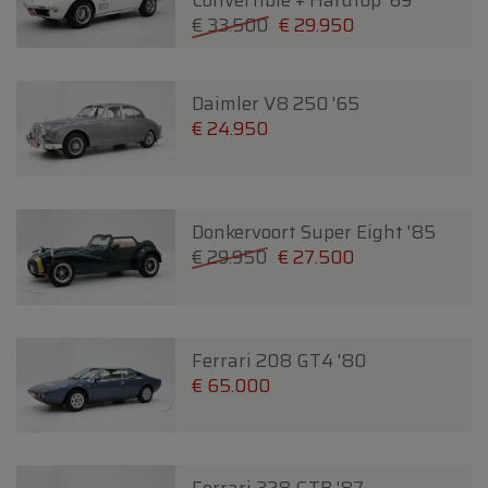
Convertible + Hardtop '69
€ 33.500
€ 29.950
Daimler V8 250 '65
€ 24.950
Donkervoort Super Eight '85
€ 29.950
€ 27.500
Ferrari 208 GT4 '80
€ 65.000