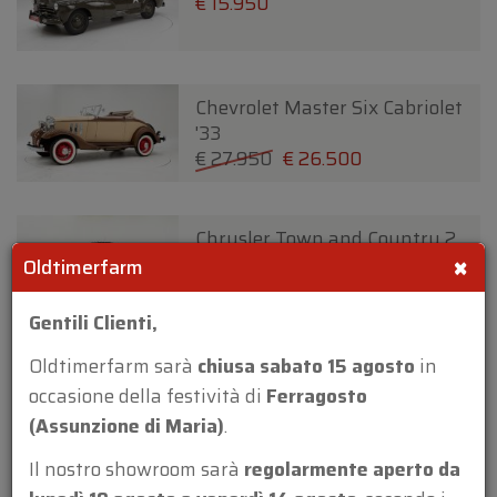
€ 15.950
Chevrolet Master Six Cabriolet
'33
€ 27.950
€ 26.500
Chrysler Town and Country 2
×
door Convertible '47
Oldtimerfarm
€ 59.950
Gentili Clienti,
Oldtimerfarm sarà
chiusa sabato 15 agosto
in
Chrysler Wimbledon Six 3
Position DHC By Carlton '37
occasione della festività di
Ferragosto
€ 24.950
€ 22.500
(Assunzione di Maria)
.
Il nostro showroom sarà
regolarmente aperto da