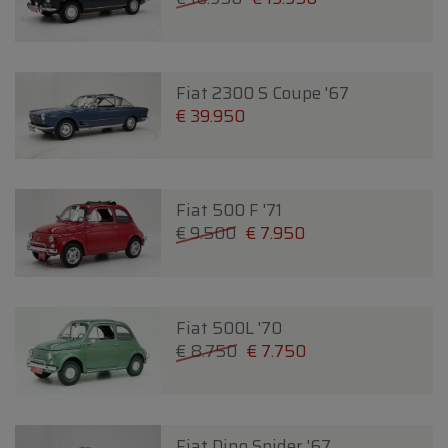
Fiat 2300 S Coupe '67
€ 39.950
Fiat 500 F '71
€ 9.500
€ 7.950
Fiat 500L '70
€ 8.750
€ 7.750
Fiat Dino Spider '67