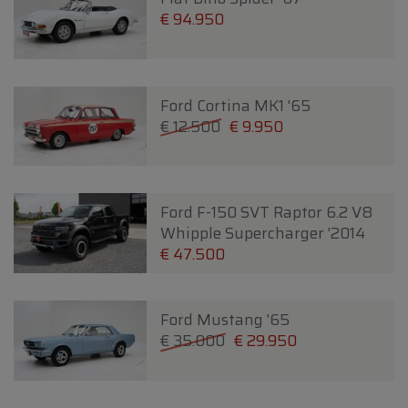
€ 94.950
Ford Cortina MK1 '65
€ 12.500
€ 9.950
Ford F-150 SVT Raptor 6.2 V8
Whipple Supercharger '2014
€ 47.500
Ford Mustang '65
€ 35.000
€ 29.950