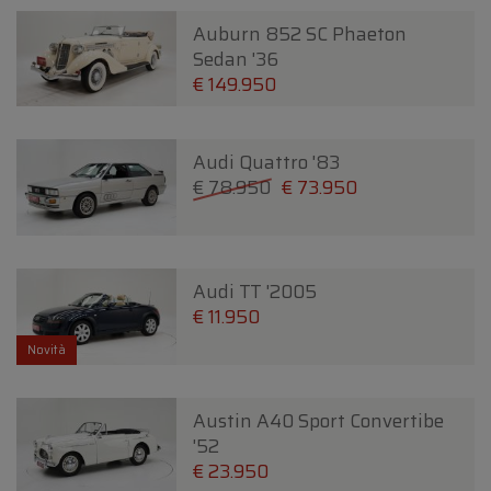
Auburn 852 SC Phaeton
Sedan '36
€ 149.950
Audi Quattro '83
€ 78.950
€ 73.950
Audi TT '2005
€ 11.950
Novità
Austin A40 Sport Convertibe
'52
€ 23.950