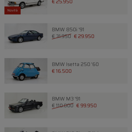
€ 25.950
Novità
BMW 850i '91
€ 31.950
€ 29.950
BMW Isetta 250 '60
€ 16.500
BMW M3 '91
€ 110.000
€ 99.950