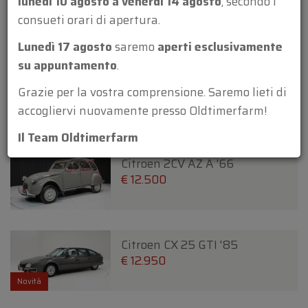
lunedì 10 agosto a venerdì 14 agosto
, secondo i
Citroen 2 CV '79
€ 19.950
consueti orari di apertura.
Novità
Lunedì 17 agosto
saremo
aperti esclusivamente
su appuntamento
.
Citroen 2CV 6 James Bond 007
Grazie per la vostra comprensione. Saremo lieti di
'80
accogliervi nuovamente presso Oldtimerfarm!
€ 29.950
€ 27.950
Il Team Oldtimerfarm
Citroen 2CV AZ A '66
€ 12.500
Citroen CX 25 GTI '85
€ 12.950
Novità