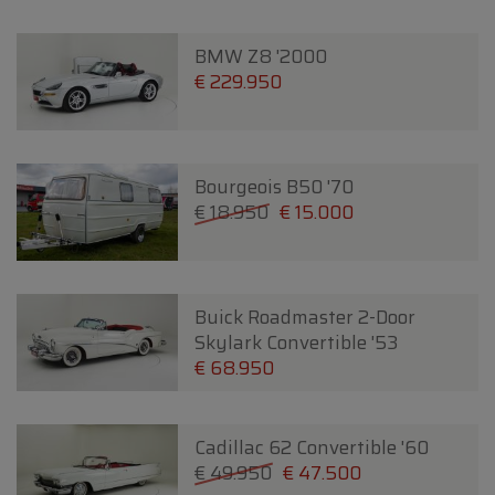
BMW Z8 '2000
€ 229.950
Bourgeois B50 '70
€ 18.950
€ 15.000
Buick Roadmaster 2-Door
Skylark Convertible '53
€ 68.950
Cadillac 62 Convertible '60
€ 49.950
€ 47.500