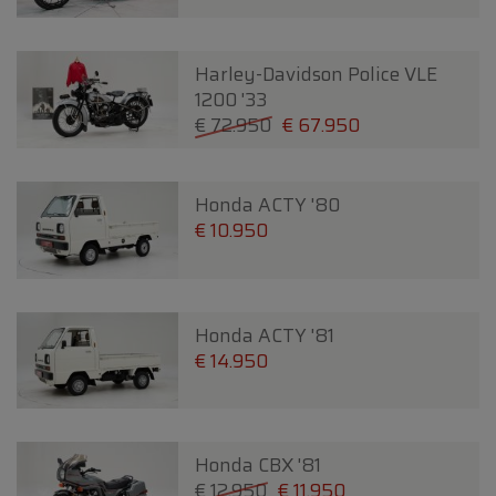
Harley-Davidson Police VLE
1200 '33
€ 72.950
€ 67.950
Honda ACTY '80
€ 10.950
Honda ACTY '81
€ 14.950
Honda CBX '81
€ 12.950
€ 11.950