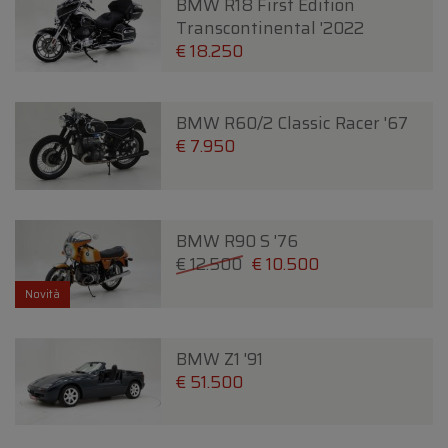
BMW R18 First Edition
Transcontinental '2022
€ 18.250
BMW R60/2 Classic Racer '67
€ 7.950
BMW R90 S '76
€ 12.500
€ 10.500
Novità
BMW Z1 '91
€ 51.500