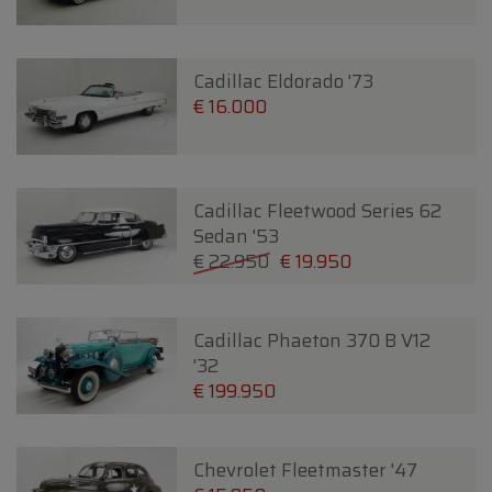
Cadillac Eldorado '73
€ 16.000
Cadillac Fleetwood Series 62
Sedan '53
€ 22.950
€ 19.950
Cadillac Phaeton 370 B V12
'32
€ 199.950
Chevrolet Fleetmaster '47