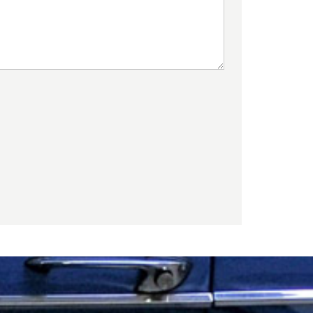
×
estività
to a
nto
.