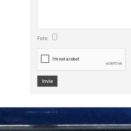
Foto:
Oldtime
Gentili 
Oldtim
di
Ferr
Il nost
venerdì
Lunedì 
Grazie 