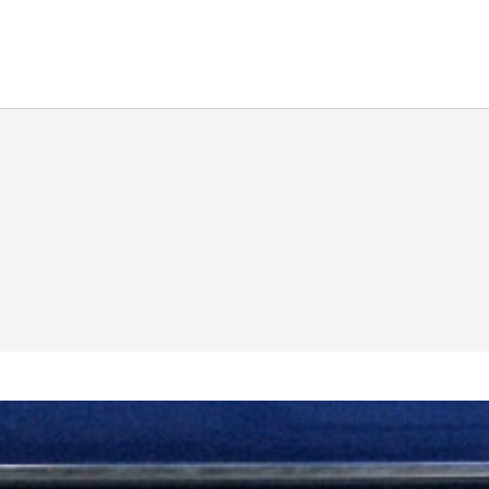
rfarm
Clienti,
erfarm sarà
chiusa sabato 15 agosto
in occasione della f
agosto (Assunzione di Maria)
.
ro showroom sarà
regolarmente aperto da lunedì 10 agos
 14 agosto
, secondo i consueti orari di apertura.
17 agosto
saremo
aperti esclusivamente su appuntame
per la vostra comprensione. Saremo lieti di accogliervi