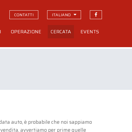
CONTATTI
ITALIANO
I
OPERAZIONE
CERCATA
EVENTS
a data auto, è probabile che noi sappiamo
a vendita, avvertiamo per prime quelle