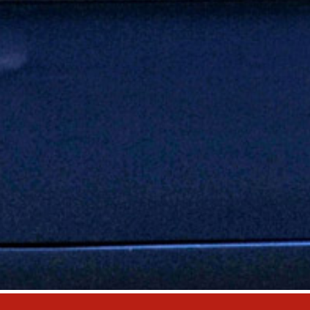
nuovam
Il Tea