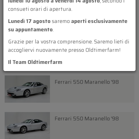
lunedì 10 agosto a venerdì 14 agosto
, secondo i
Ferrari 550 Maranello '97
consueti orari di apertura.
Lunedì 17 agosto
saremo
aperti esclusivamente
su appuntamento
.
Grazie per la vostra comprensione. Saremo lieti di
Ferrari 550 Maranello '98
accogliervi nuovamente presso Oldtimerfarm!
Il Team Oldtimerfarm
Ferrari 550 Maranello '98
Ferrari 550 Maranello '98