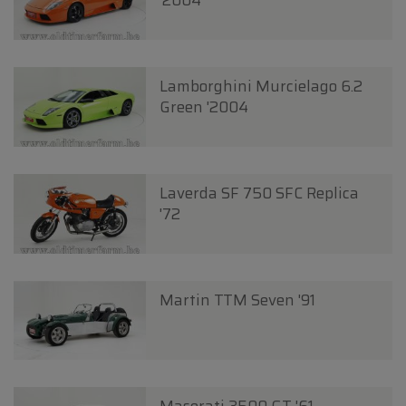
'2004
Lamborghini Murcielago 6.2
Green '2004
Laverda SF 750 SFC Replica
'72
Martin TTM Seven '91