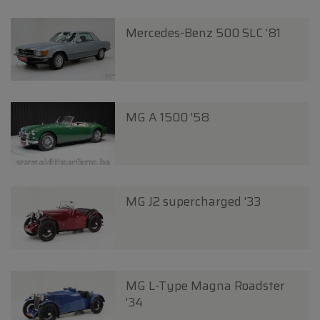
Mercedes-Benz 500 SLC '81
MG A 1500 '58
MG J2 supercharged '33
MG L-Type Magna Roadster
'34