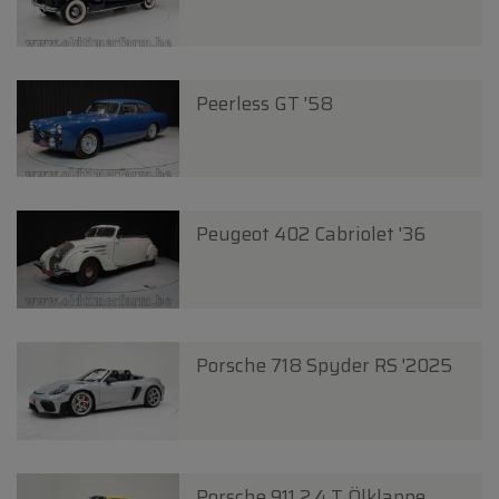
Peerless GT '58
Peugeot 402 Cabriolet '36
Porsche 718 Spyder RS '2025
Porsche 911 2.4 T Ölklappe