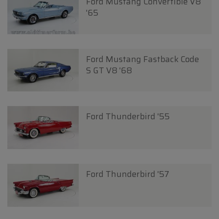
Ford Mustang Convertible V8
'65
Ford Mustang Fastback Code
S GT V8 '68
Ford Thunderbird '55
Ford Thunderbird '57