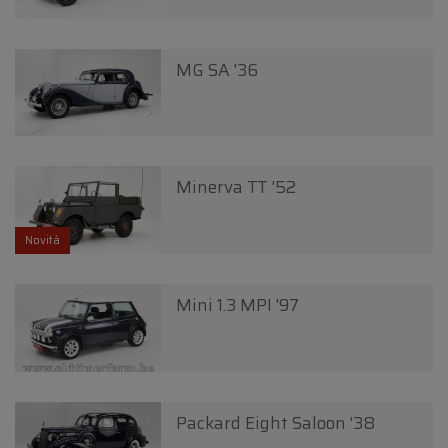
MG SA '36
Minerva TT '52
Novità
Mini 1.3 MPI '97
Packard Eight Saloon '38