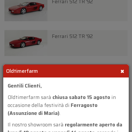
Ferrari 512 TR '92
Ferrari 512 TR '92
×
Ferrari 550 Maranello '97
Oldtimerfarm
Gentili Clienti,
Novità
Oldtimerfarm sarà
chiusa sabato 15 agosto
in
occasione della festività di
Ferragosto
Ferrari 550 Maranello '97
(Assunzione di Maria)
.
Il nostro showroom sarà
regolarmente aperto da