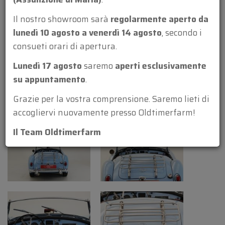
che non avevano più appeal commerciale, fu
Il nostro showroom sarà
regolarmente aperto da
deciso di dare una chance alla MG A. Come
lunedì 10 agosto a venerdì 14 agosto
, secondo i
sarebbe stata la storia senza la MG A rimane
consueti orari di apertura.
oggetto di speculazione. Tuttavia, è certo che
abbia segnato un vero punto di svolta
Lunedì 17 agosto
saremo
aperti esclusivamente
nell'industria automobilistica britannica.
su appuntamento
.
La MG A 1500 era disponibile sia in versione
Grazie per la vostra comprensione. Saremo lieti di
coupé che roadster aperta. Entrambe le
accogliervi nuovamente presso Oldtimerfarm!
versioni sono ricercate auto d'epoca, riverite
Il Team Oldtimerfarm
per il loro ruolo pionieristico nel design delle
famose roadster britanniche.
Informazioni tecniche:
Carrozzeria
Lunghezza (cm): 396
Larghezza (cm): 145