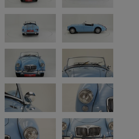
cilindrata, corrispondente al codice modello
'1500', che produceva 72 cavalli. Dopo quattro
anni di produzione, nel 1959, la cilindrata del
motore fu aumentata a 1588 cc, creando la
MG A 1600. L'anno successivo, fu
ulteriormente potenziata a 1622 cc,
aumentando anche la potenza. Tra il 1958 e
il 1960, fu costruito un modello sportivo ad
alte prestazioni con doppio albero a camme
in testa e un alto rapporto di compressione,
che mostrava le sue migliori prestazioni in
pista e ottenne vittorie.
Nel 1962, la MG A fu sostituita dalla
altrettanto iconica MG B. Complessivamente,
furono vendute poco più di centomila MG A.