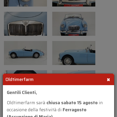
MG A 1500
La A 1500 è la prima di diverse varianti della
MG A. Questo modello base, meglio noto
come "pioniere iconico", era dotato del motore
a quattro cilindri in linea della MG
Magnette, una berlina che veniva prodotta
in parte in parallelo alla MG A. Per conferire
alla MG A un tocco di sportività, il motore
vantava due carburatori del marchio
britannico SU.
×
Inizialmente, i progetti della MG A furono
Oldtimerfarm
scartati perché il CEO della BMC aveva
Gentili Clienti,
appena stretto una partnership con Austin
per fondare il famoso marchio Austin-
Oldtimerfarm sarà
chiusa sabato 15 agosto
in
Healey. Tuttavia, a causa della diminuzione
occasione della festività di
Ferragosto
delle vendite dei modelli spartani della MG,
(Assunzione di Maria)
.