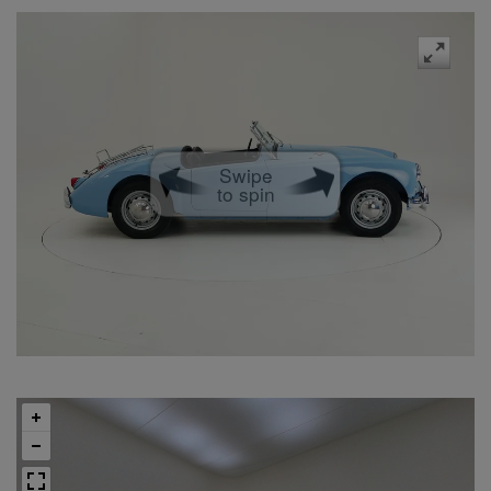
Swipe
to spin