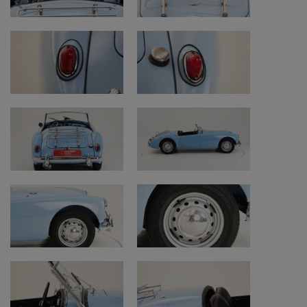
Altezza (cm): 127
Passo (cm): 239
Peso (kg): 930
Meccanica
Motore: motore 1489 cc anteriore a
quattro cilindri in linea
Comando valvole: 8
Sistema di alimentazione: 2 carburatore
SU
Cambio: manuale a quattro marce
Trasmissione: RWD
Sterzo a sinistra
Potenza massima: 72 CV (54 kW) a 5500
giri/min
Coppia massima: 105 Nm a 3500 giri/min
Velocità massima: 150 km/h