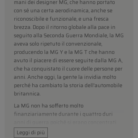
mani dei designer MG, che hanno portato
con sé una certa aerodinamica, anche se
riconoscibile e funzionale, e una fresca
brezza. Dopo il ritorno globale alla pace in
seguito alla Seconda Guerra Mondiale, la MG
aveva solo ripetuto il convenzionale,
producendo la MG Y e la MG T che hanno
avuto il piacere di essere seguite dalla MG A,
che ha conquistato il cuore delle persone per
anni. Anche oggi, la gente la invidia molto
perché ha cambiato la storia dell'automobile
britannica.
La MG non ha sofferto molto
finanziariamente durante i quattro duri
anni di guerra poiché si erano concentrati
sulla costruzione di componenti per aerei,
Leggi di più