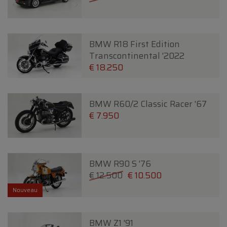
BMW R18 First Edition
Transcontinental '2022
€ 18.250
BMW R60/2 Classic Racer '67
€ 7.950
BMW R90 S '76
€ 12.500
€ 10.500
Nouveau
BMW Z1 '91