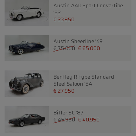
Austin A40 Sport Convertibe
'52
€ 23.950
Austin Sheerline '49
€ 75.000
€ 65.000
Bentley R-type Standard
Steel Saloon '54
€ 27.950
Bitter SC '87
€ 45.950
€ 40.950