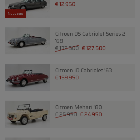
€ 12.950
Nouveau
Citroen DS Cabriolet Series 2
'68
€ 132.500
€ 127.500
Citroen ID Cabriolet '63
€ 159.950
Citroen Mehari '80
€ 25.950
€ 24.950