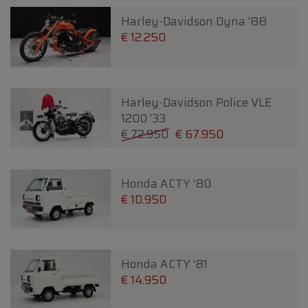
Harley-Davidson Dyna '88
€ 12.250
Harley-Davidson Police VLE
1200 '33
€ 72.950
€ 67.950
Honda ACTY '80
€ 10.950
Honda ACTY '81
€ 14.950