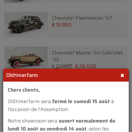
Chevrolet Fleetmaster '47
€ 15.950
Chevrolet Master Six Cabriolet
'33
€ 27.950
€ 26.500
×
Oldtimerfarm
Chrysler Town and Country 2
Chers clients,
door Convertible '47
€ 59.950
Oldtimerfarm sera
fermé le samedi 15 août
à
l'occasion de l'Assomption.
Notre showroom sera
ouvert normalement du
Chrysler Wimbledon Six 3
lundi 10 août au vendredi 14 août
, selon les
Position DHC By Carlton '37