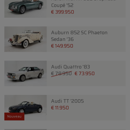
Coupé '52
€ 399.950
Auburn 852 SC Phaeton
Sedan '36
€ 149.950
Audi Quattro '83
€ 78.950
€ 73.950
Audi TT '2005
€ 11.950
Nouveau