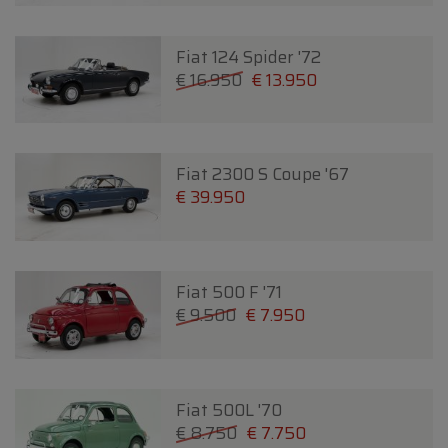
Fiat 124 Spider '72
€ 16.950
€ 13.950
Fiat 2300 S Coupe '67
€ 39.950
Fiat 500 F '71
€ 9.500
€ 7.950
Fiat 500L '70
€ 8.750
€ 7.750