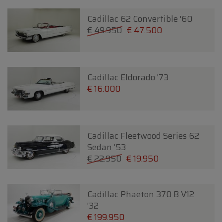
Cadillac 62 Convertible '60
€ 49.950
€ 47.500
Cadillac Eldorado '73
€ 16.000
Cadillac Fleetwood Series 62
Sedan '53
€ 22.950
€ 19.950
Cadillac Phaeton 370 B V12
'32
€ 199.950