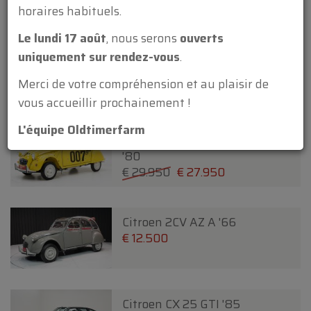
€ 24.950
€ 22.500
horaires habituels.
Le lundi 17 août
, nous serons
ouverts
uniquement sur rendez-vous
.
Citroen 2 CV '79
€ 19.950
Merci de votre compréhension et au plaisir de
Nouveau
vous accueillir prochainement !
L'équipe Oldtimerfarm
Citroen 2CV 6 James Bond 007
'80
€ 29.950
€ 27.950
Citroen 2CV AZ A '66
€ 12.500
Citroen CX 25 GTI '85