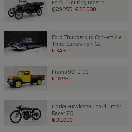
Ford T Touring Brass '13
€ 29.950
€ 26.500
Ford Thunderbird Convertible
Third Generation '62
€ 34.500
Framo 901-2 '39
€ 18.950
Harley-Davidson Board Track
Racer '20
€ 35.000