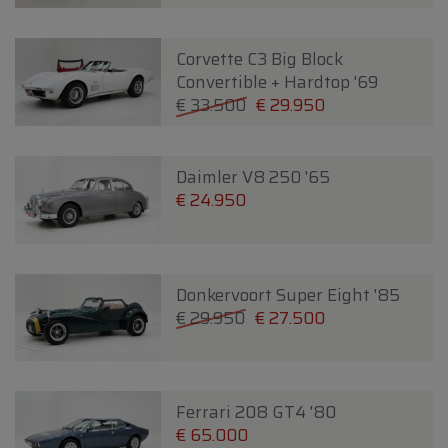
Corvette C3 Big Block
Convertible + Hardtop '69
€ 33.500
€ 29.950
Daimler V8 250 '65
€ 24.950
Donkervoort Super Eight '85
€ 29.950
€ 27.500
Ferrari 208 GT4 '80
€ 65.000