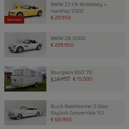
BMW Z3 1.9i Widebody +
Hardtop '2002
€ 20.950
Nouveau
BMW Z8 '2000
€ 229.950
Bourgeois B50 '70
€ 18.950
€ 15.000
Buick Roadmaster 2-Door
Skylark Convertible '53
€ 68.950