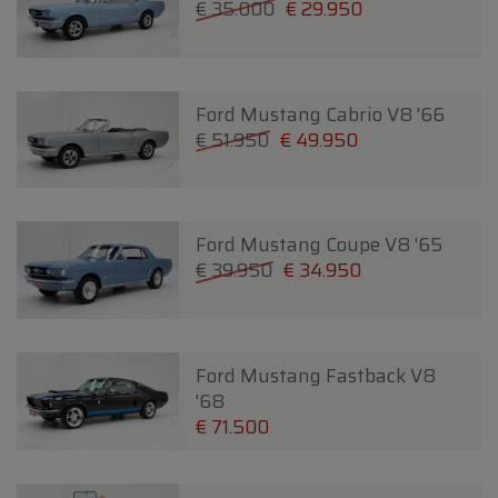
€ 35.000
€ 29.950
Ford Mustang Cabrio V8 '66
€ 51.950
€ 49.950
Ford Mustang Coupe V8 '65
€ 39.950
€ 34.950
Ford Mustang Fastback V8
'68
€ 71.500