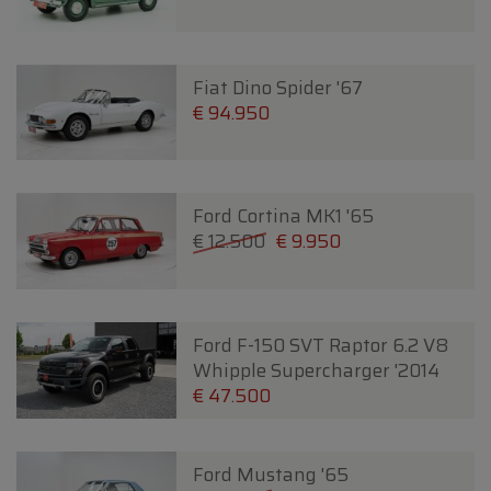
Fiat Dino Spider '67
€ 94.950
Ford Cortina MK1 '65
€ 12.500
€ 9.950
Ford F-150 SVT Raptor 6.2 V8
Whipple Supercharger '2014
€ 47.500
Ford Mustang '65