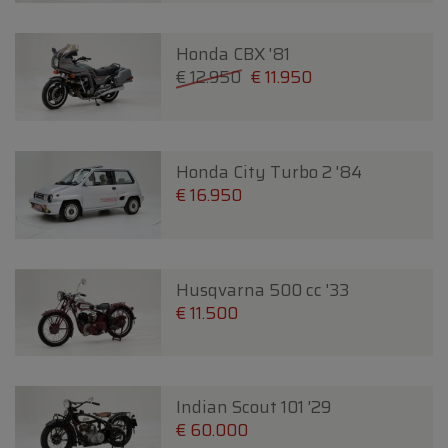
Honda CBX '81
€ 12.950
€ 11.950
Honda City Turbo 2 '84
€ 16.950
Husqvarna 500 cc '33
€ 11.500
Indian Scout 101 '29
€ 60.000