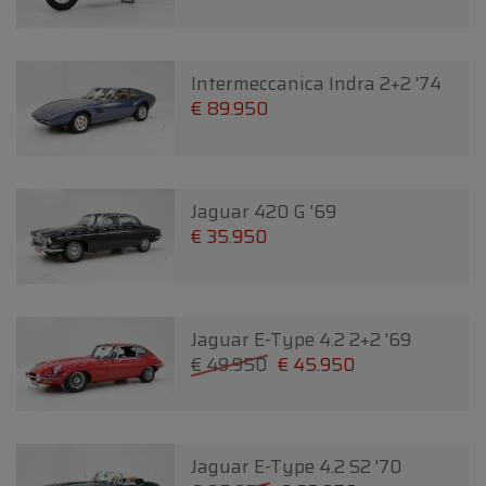
Intermeccanica Indra 2+2 '74
€ 89.950
Jaguar 420 G '69
€ 35.950
Jaguar E-Type 4.2 2+2 '69
€ 49.950
€ 45.950
Jaguar E-Type 4.2 S2 '70