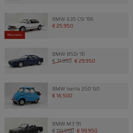
BMW 635 CSI '86
€ 25.950
Nouveau
BMW 850i '91
€ 31.950
€ 29.950
BMW Isetta 250 '60
€ 16.500
BMW M3 '91
€ 110.000
€ 99.950