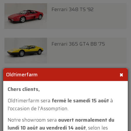
Ferrari 348 TS '92
Ferrari 365 GT4 BB '75
×
Oldtimerfarm
Ferrari 512 TR '92
Chers clients,
Oldtimerfarm sera
fermé le samedi 15 août
à
l'occasion de l'Assomption.
Ferrari 512 TR '92
Notre showroom sera
ouvert normalement du
lundi 10 août au vendredi 14 août
, selon les