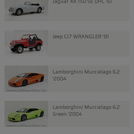
Jaguar XK 150 SE DHC '61
Jeep CJ7 WRANGLER '81
Lamborghini Murcielago 6.2
'2004
Lamborghini Murcielago 6.2
Green '2004