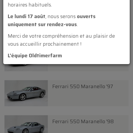
horaires habituels.
Le lundi 17 août
, nous serons
ouverts
Ferrari 550 Maranello '97
uniquement sur rendez-vous
.
Nouveau
Merci de votre compréhension et au plaisir de
vous accueillir prochainement !
Ferrari 550 Maranello '97
L'équipe Oldtimerfarm
Ferrari 550 Maranello '97
Ferrari 550 Maranello '98