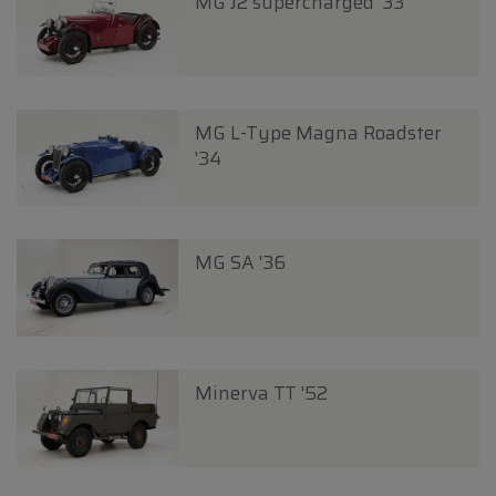
MG J2 supercharged '33
MG L-Type Magna Roadster
'34
MG SA '36
Minerva TT '52