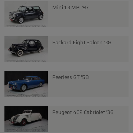
Mini 1.3 MPI '97
Packard Eight Saloon '38
Peerless GT '58
Peugeot 402 Cabriolet '36