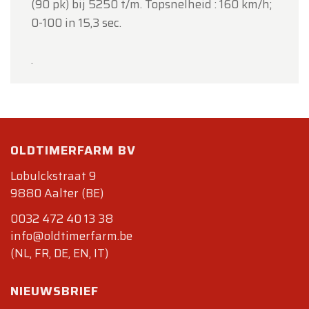
(90 pk) bij 5250 t/m. Topsnelheid : 160 km/h;
0-100 in 15,3 sec.
.
OLDTIMERFARM BV
Lobulckstraat 9
9880 Aalter (BE)
0032 472 40 13 38
info@oldtimerfarm.be
(NL, FR, DE, EN, IT)
NIEUWSBRIEF