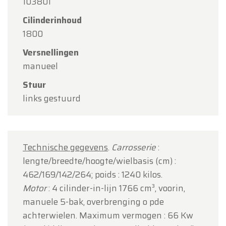
103801
Team Oldtimerfarm
Cilinderinhoud
1800
Versnellingen
manueel
Stuur
links gestuurd
Technische gegevens
.
Carrosserie
:
lengte/breedte/hoogte/wielbasis (cm) :
462/169/142/264; poids : 1240 kilos.
Motor
: 4 cilinder-in-lijn 1766 cm³, voorin,
manuele 5-bak, overbrenging o pde
achterwielen. Maximum vermogen : 66 Kw