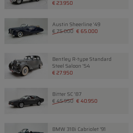
€ 23.950
Austin Sheerline '49
€ 75.000
€ 65.000
Bentley R-type Standard
Steel Saloon '54
€ 27.950
Bitter SC '87
€ 45.950
€ 40.950
BMW 318i Cabriolet '91