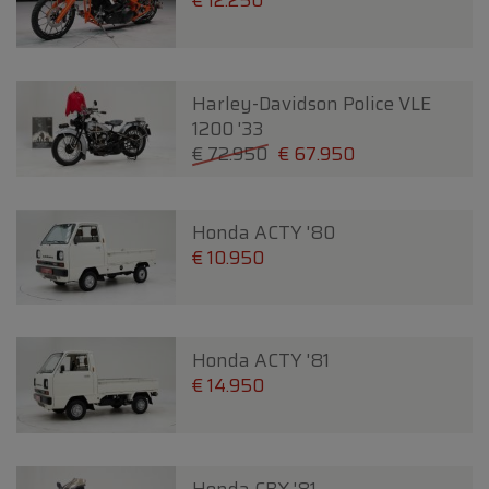
€ 12.250
Harley-Davidson Police VLE
1200 '33
€ 72.950
€ 67.950
Honda ACTY '80
€ 10.950
Honda ACTY '81
€ 14.950