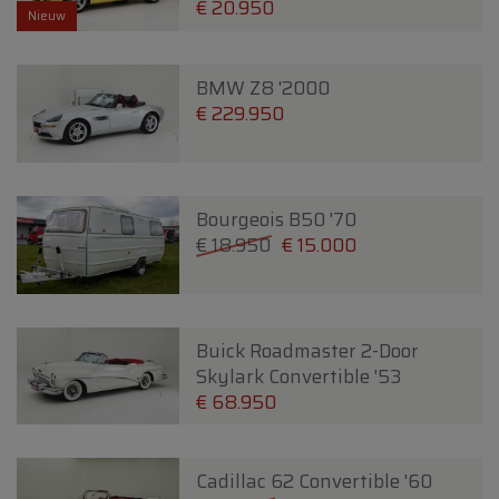
€ 20.950
Nieuw
BMW Z8 '2000
€ 229.950
Bourgeois B50 '70
€ 18.950
€ 15.000
Buick Roadmaster 2-Door
Skylark Convertible '53
€ 68.950
Cadillac 62 Convertible '60