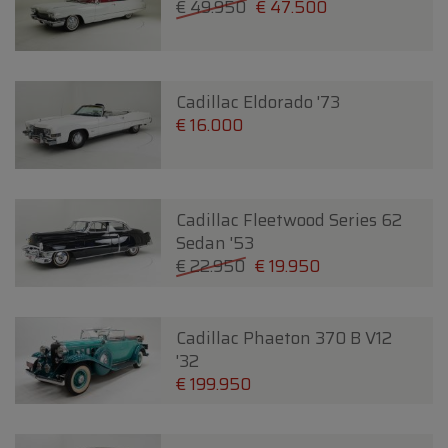
€ 49.950
€ 47.500
Cadillac Eldorado '73
€ 16.000
Cadillac Fleetwood Series 62
Sedan '53
€ 22.950
€ 19.950
Cadillac Phaeton 370 B V12
'32
€ 199.950