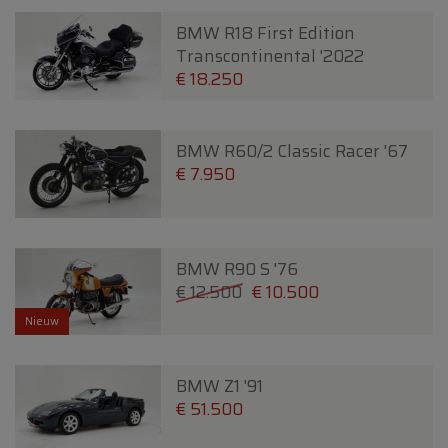
BMW R18 First Edition
Transcontinental '2022
€ 18.250
BMW R60/2 Classic Racer '67
€ 7.950
BMW R90 S '76
€ 12.500
€ 10.500
Nieuw
BMW Z1 '91
€ 51.500