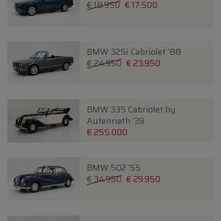
€ 18.950
€ 17.500
BMW 325i Cabriolet '88
€ 24.950
€ 23.950
BMW 335 Cabriolet by
Autenrieth '39
€ 255.000
BMW 502 '55
€ 34.950
€ 29.950