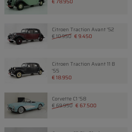
€ 78.950
Citroen Traction Avant '52
€ 10.950
€ 9.450
Citroen Traction Avant 11 B
'55
€ 18.950
Corvette C1 '58
€ 69.950
€ 67.500