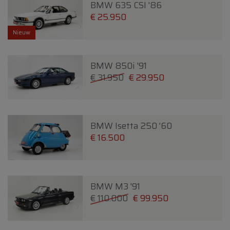
BMW 635 CSI '86
€ 25.950
Nieuw
BMW 850i '91
€ 31.950
€ 29.950
BMW Isetta 250 '60
€ 16.500
BMW M3 '91
€ 110.000
€ 99.950