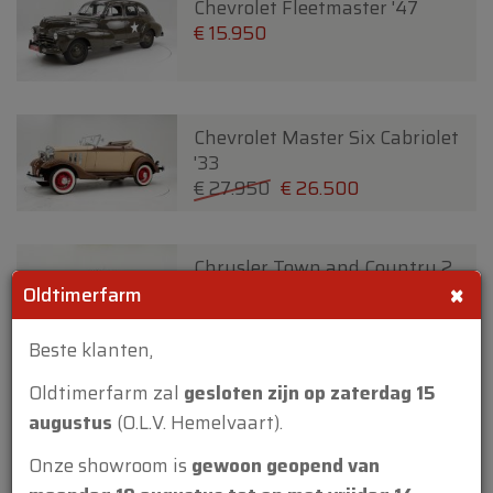
Chevrolet Fleetmaster '47
€ 15.950
Chevrolet Master Six Cabriolet
'33
€ 27.950
€ 26.500
Chrysler Town and Country 2
×
door Convertible '47
Oldtimerfarm
€ 59.950
Beste klanten,
Oldtimerfarm zal
gesloten zijn op zaterdag 15
Chrysler Wimbledon Six 3
Position DHC By Carlton '37
augustus
(O.L.V. Hemelvaart).
€ 24.950
€ 22.500
Onze showroom is
gewoon geopend van