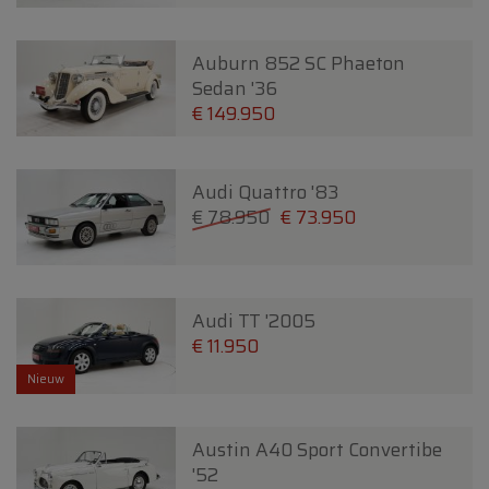
Auburn 852 SC Phaeton
Sedan '36
€ 149.950
Audi Quattro '83
€ 78.950
€ 73.950
Audi TT '2005
€ 11.950
Nieuw
Austin A40 Sport Convertibe
'52