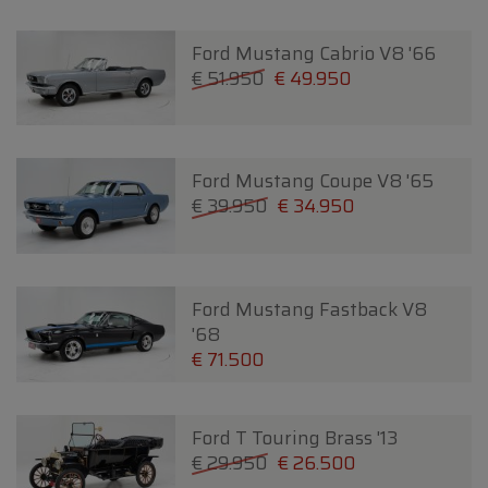
Ford Mustang Cabrio V8 '66
€ 51.950
€ 49.950
Ford Mustang Coupe V8 '65
€ 39.950
€ 34.950
Ford Mustang Fastback V8
'68
€ 71.500
Ford T Touring Brass '13
€ 29.950
€ 26.500