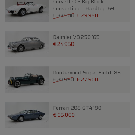
Corvette C3 Big Block
Convertible + Hardtop '69
€ 33.500
€ 29.950
Daimler V8 250 '65
€ 24.950
Donkervoort Super Eight '85
€ 29.950
€ 27.500
Ferrari 208 GT4 '80
€ 65.000