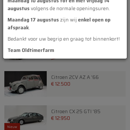
maandag 10 augustus tot en met vrijdag 14
augustus
volgens de normale openingsuren.
Citroen 2 CV '79
€ 19.950
Maandag 17 augustus
zijn wij
enkel open op
Nieuw
afspraak
.
Bedankt voor uw begrip en graag tot binnenkort!
Citroen 2CV 6 James Bond 007
'80
Team Oldtimerfarm
€ 29.950
€ 27.950
Citroen 2CV AZ A '66
€ 12.500
Citroen CX 25 GTI '85
€ 12.950
Nieuw