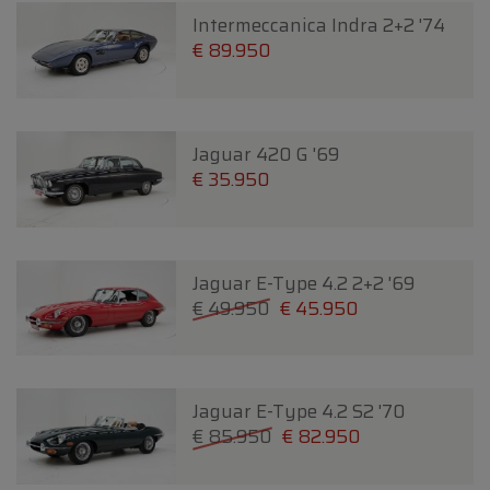
Intermeccanica Indra 2+2 '74
€ 89.950
Jaguar 420 G '69
€ 35.950
Jaguar E-Type 4.2 2+2 '69
€ 49.950
€ 45.950
Jaguar E-Type 4.2 S2 '70
€ 85.950
€ 82.950