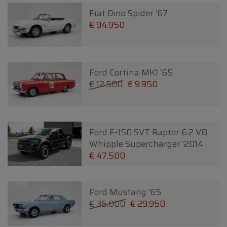
Fiat Dino Spider '67
€ 94.950
Ford Cortina MK1 '65
€ 12.500
€ 9.950
Ford F-150 SVT Raptor 6.2 V8
Whipple Supercharger '2014
€ 47.500
Ford Mustang '65
€ 35.000
€ 29.950