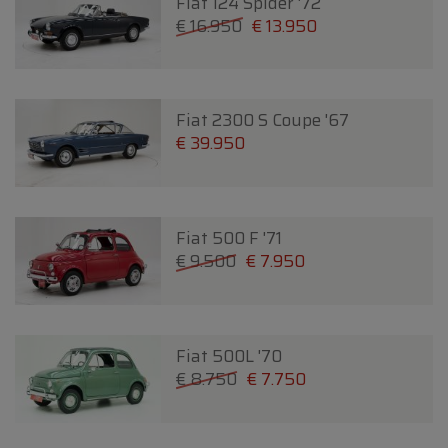
Fiat 124 Spider '72
€ 16.950
€ 13.950
Fiat 2300 S Coupe '67
€ 39.950
Fiat 500 F '71
€ 9.500
€ 7.950
Fiat 500L '70
€ 8.750
€ 7.750