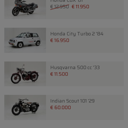
Honda CBX '81
€ 12.950
€ 11.950
Honda City Turbo 2 '84
€ 16.950
Husqvarna 500 cc '33
€ 11.500
Indian Scout 101 '29
€ 60.000