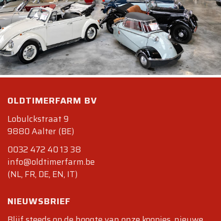
OLDTIMERFARM BV
Lobulckstraat 9
9880 Aalter (BE)
0032 472 40 13 38
info@oldtimerfarm.be
(NL, FR, DE, EN, IT)
NIEUWSBRIEF
Blijf steeds op de hoogte van onze koopjes, nieuwe