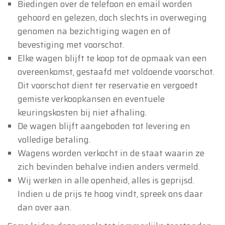
Biedingen over de telefoon en email worden
gehoord en gelezen, doch slechts in overweging
genomen na bezichtiging wagen en of
×
Oldtimerfarm
bevestiging met voorschot.
Elke wagen blijft te koop tot de opmaak van een
Beste klanten,
overeenkomst, gestaafd met voldoende voorschot.
Oldtimerfarm zal
gesloten zijn op zaterdag 15
Dit voorschot dient ter reservatie en vergoedt
augustus
(O.L.V. Hemelvaart).
gemiste verkoopkansen en eventuele
keuringskosten bij niet afhaling.
Onze showroom is
gewoon geopend van
De wagen blijft aangeboden tot levering en
maandag 10 augustus tot en met vrijdag 14
volledige betaling.
augustus
volgens de normale openingsuren.
Wagens worden verkocht in de staat waarin ze
Maandag 17 augustus
zijn wij
enkel open op
zich bevinden behalve indien anders vermeld.
afspraak
.
Wij werken in alle openheid, alles is geprijsd.
Indien u de prijs te hoog vindt, spreek ons daar
Bedankt voor uw begrip en graag tot binnenkort!
dan over aan.
Team Oldtimerfarm