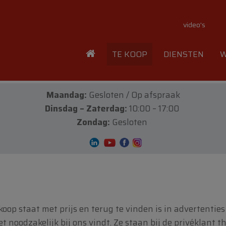
video's
TE KOOP
DIENSTEN
W
Maandag:
Gesloten / Op afspraak
Dinsdag – Zaterdag:
10:00 – 17:00
Zondag:
Gesloten
te koop staat met prijs en terug te vinden is in advertent
noodzakelijk bij ons vindt. Ze staan bij de privéklant thu