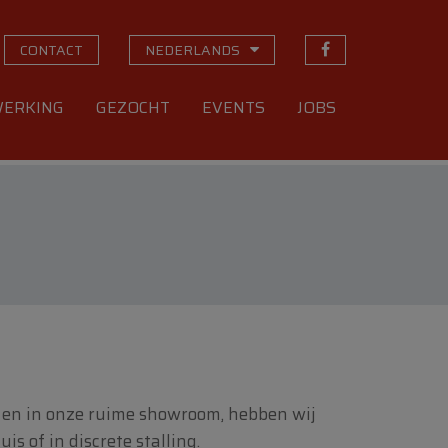
CONTACT
NEDERLANDS
ERKING
GEZOCHT
EVENTS
JOBS
ies en in onze ruime showroom, hebben wij
is of in discrete stalling.