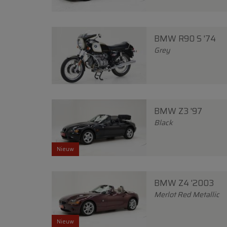
BMW R90 S '74
Grey
BMW Z3 '97
Black
Nieuw
BMW Z4 '2003
Merlot Red Metallic
Nieuw