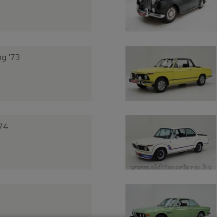
g '73
74