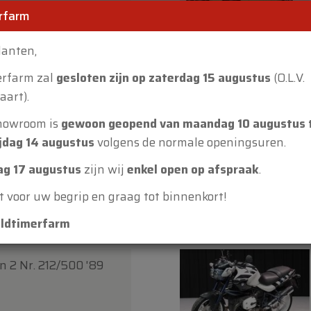
rfarm
lanten,
erfarm zal
gesloten zijn op zaterdag 15 augustus
(O.L.V.
art).
howroom is
gewoon geopend van maandag 10 augustus 
jdag 14 augustus
volgens de normale openingsuren.
0
g 17 augustus
zijn wij
enkel open op afspraak
.
 voor uw begrip en graag tot binnenkort!
ldtimerfarm
 2 Nr. 212/500 '89