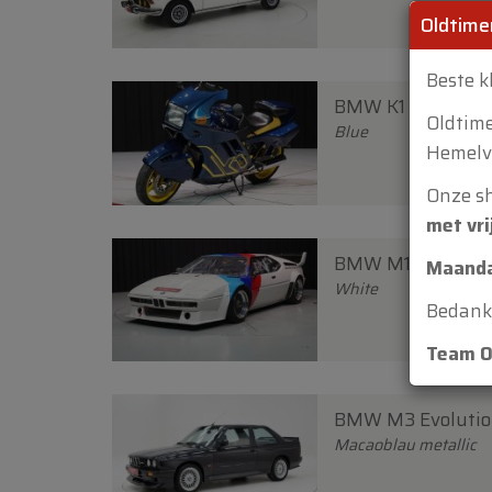
Oldtime
Beste k
BMW K1 '90
Oldtim
Blue
Hemelva
Onze s
met vri
BMW M1 Coupe '8
Maanda
White
Bedankt
Team O
BMW M3 Evolution
Macaoblau metallic