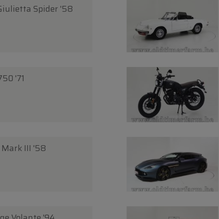
iulietta Spider '58
50 '71
Mark III '58
ge Volante '94