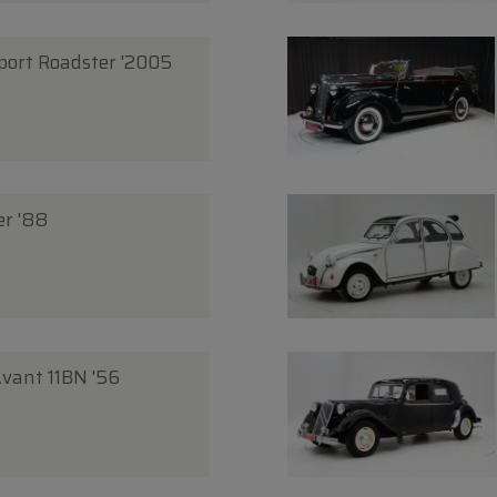
port Roadster '2005
er '88
Avant 11BN '56