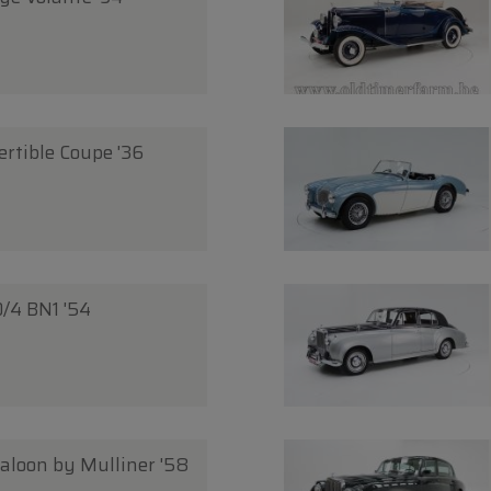
rtible Coupe '36
/4 BN1 '54
Saloon by Mulliner '58