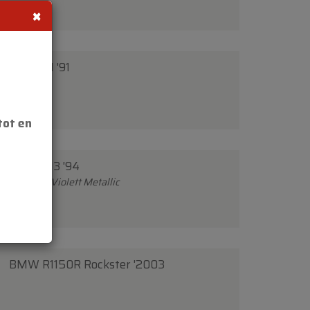
×
BMW K1 '91
tot en
BMW M3 '94
Daytona Violett Metallic
BMW R1150R Rockster '2003