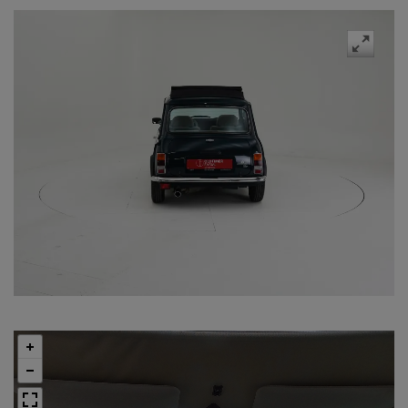
Swipe
to spin