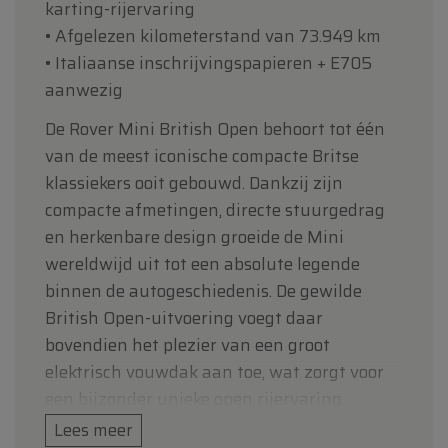
karting-rijervaring
• Afgelezen kilometerstand van 73.949 km
• Italiaanse inschrijvingspapieren + E705
aanwezig
De Rover Mini British Open behoort tot één
van de meest iconische compacte Britse
klassiekers ooit gebouwd. Dankzij zijn
compacte afmetingen, directe stuurgedrag
en herkenbare design groeide de Mini
wereldwijd uit tot een absolute legende
binnen de autogeschiedenis. De gewilde
British Open-uitvoering voegt daar
bovendien het plezier van een groot
elektrisch vouwdak aan toe, wat zorgt voor
een bijzonder unieke open rijervaring.
Lees meer
Dit exemplaar uit 1996 presenteert zich in de