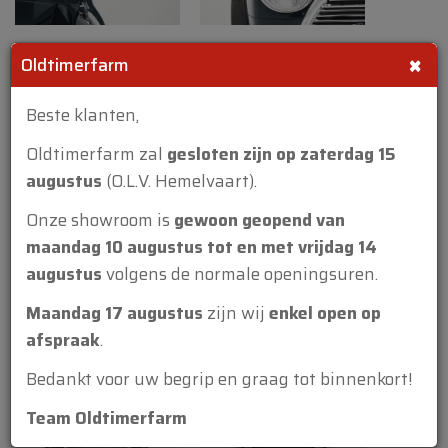
• Motor: origineel en goede eerlijke staat
• Vloeistoffen en onderhoud: goed
×
Oldtimerfarm
onderhouden
Beste klanten,
• Batterij: goede staat, kan nog een paar jaar
mee
Oldtimerfarm zal
gesloten zijn op zaterdag 15
augustus
(O.L.V. Hemelvaart).
• Koppeling: werkt goed
Onze showroom is
gewoon geopend van
• Versnellingsbak: werkt goed
maandag 10 augustus tot en met vrijdag 14
• Handrem: werkt goed
augustus
volgens de normale openingsuren.
Elektriciteit
Maandag 17 augustus
zijn wij
enkel open op
afspraak
.
• Claxon, ruitenwissers, verwarming en
dashboard werken
Bedankt voor uw begrip en graag tot binnenkort!
Documenten
Team Oldtimerfarm
• Italiaanse inschrijvingspapieren + E705