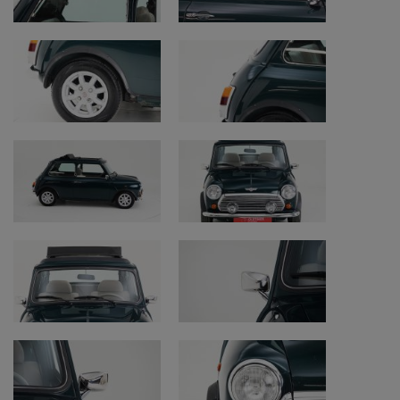
• Kap: beschadigd maar presenteert nog
redelijk
• Onderzijde: origineel en goed ongekuist
• Banden: goede staat, gaan nog een paar
jaar mee
• Opmerking: banden van 2017
• Interieur en tapijten: origineel met sporen
van normaal gebruik
• Controle chassisnummer: origineel en
leesbaar
• Motorruimte: origineel en goede eerlijke
staat
Motor en techniek