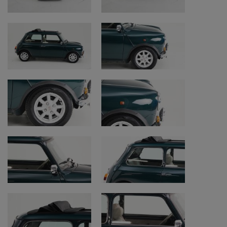
• Merk: Rover
• Model: Mini British Open
• Bouwjaar: 1996
• Datum eerste inschrijving: 20/09/1996
• Motor: 1.275 cc viercilinder
• Transmissie: Manuele versnellingsbak
• Kleur: British Racing Green
• Kilometerstand: 73.949 km (afgelezen
kilometerstand)
• Chassisnummer: SAXXNYAXMBD123838
Staat en aandachtspunten
• Restauratie en originaliteit: deels te
restaureren
• Lakwerk: herlakt met sporen van normaal
gebruik