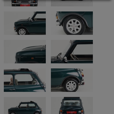
aanwezig
Deze Rover Mini British Open is te
bezichtigen bij Oldtimerfarm.
Bekijk onze extra video’s:
Garantie:
https://www.youtube.com/watch?
v=Mv9nimvtu8M
Kilometerstanden bij oldtimers (km/miles):
https://www.youtube.com/watch?v=j-
sd5QJg5po
Aankoopprocedure:
https://www.youtube.com/watch?
v=NNc9Ag1mDPQ