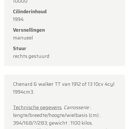
10000
Bedankt voor uw begrip en graag tot binnenkort!
Cilinderinhoud
Team Oldtimerfarm
1994
Versnellingen
manueel
Stuur
rechts gestuurd
Chenard & walker TT van 1912 of 13 10cv 4cyl
1994cm3.
Technische gegevens
.
Carrosserie
:
lengte/breedte/hoogte/wielbasis (cm) :
394/168/?/283; gewicht : 1100 kilos.