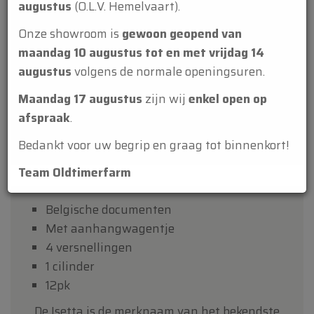
99321
Oldtimerfarm zal
gesloten zijn op zaterdag 15
augustus
(O.L.V. Hemelvaart).
Cilinderinhoud
247
Onze showroom is
gewoon geopend van
maandag 10 augustus tot en met vrijdag 14
Versnellingen
augustus
volgens de normale openingsuren.
manueel
Maandag 17 augustus
zijn wij
enkel open op
Stuur
afspraak
.
links gestuurd
Bedankt voor uw begrip en graag tot binnenkort!
Team Oldtimerfarm
Belgische documenten
Met aanhangwagentje
4 versnellingen
1 cilinder
12pk
De Isetta is de merknaam van het bekendste