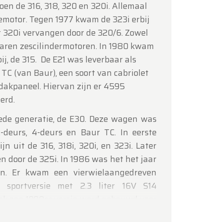
toen de 316, 318, 320 en 320i. Allemaal
motor. Tegen 1977 kwam de 323i erbij
r 320i vervangen door de 320/6. Zowel
waren zescilindermotoren. In 1980 kwam
ij, de 315. De E21 was leverbaar als
TC (van Baur), een soort van cabriolet
akpaneel. Hiervan zijn er 4595
erd.
de generatie, de E30. Deze wagen was
2-deurs, 4-deurs en Baur TC. In eerste
jn uit de 316, 318i, 320i, en 323i. Later
 door de 325i. In 1986 was het het jaar
n. Er kwam een vierwielaangedreven
n sportversie met 2.3 liter 16V S14
ok een 1990cc versie werd gebouwd voor
ugese markt (320is) en een schitterende