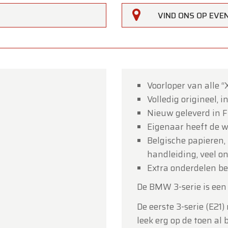
VIND ONS OP EV
Voorloper van alle 
Volledig origineel, i
rfarm
Nieuw geleverd in F
Eigenaar heeft de w
lanten,
Belgische papieren, 
erfarm zal
gesloten zijn op zaterdag 15 augustus
(O.L.V.
handleiding, veel o
art).
Extra onderdelen be
howroom is
gewoon geopend van maandag 10 augustus 
De BMW 3-serie is een
jdag 14 augustus
volgens de normale openingsuren.
De eerste 3-serie (E21
g 17 augustus
zijn wij
enkel open op afspraak
.
leek erg op de toen al