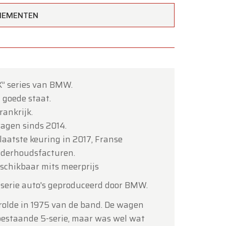
ENEMENTEN
“X” series van BMW.
×
n goede staat.
rankrijk.
agen sinds 2014.
laatste keuring in 2017, Franse
nderhoudsfacturen.
schikbaar mits meerprijs
tot en
 serie auto's geproduceerd door BMW.
) rolde in 1975 van de band. De wagen
 bestaande 5-serie, maar was wel wat