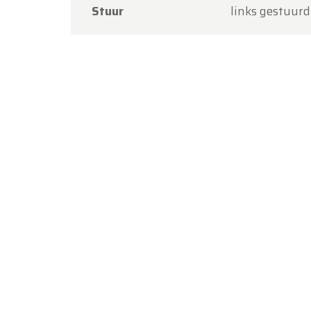
Stuur
links gestuurd
Bedankt
Team O