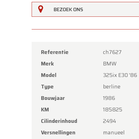
BEZOEK ONS
Referentie
ch7627
Merk
BMW
Oldtime
Model
325ix E30 '86
Beste k
Type
berline
Oldtim
Bouwjaar
1986
Hemelva
KM
185825
Onze s
met vri
Cilinderinhoud
2494
Maanda
Versnellingen
manueel