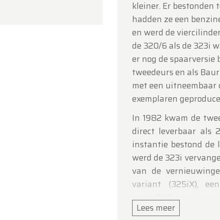
kleiner. Er bestonden 
 voor uw begrip en graag tot binnenkort!
hadden ze een benzine
ldtimerfarm
en werd de viercilinde
de 320/6 als de 323i 
er nog de spaarversie b
tweedeurs en als Baur 
met een uitneembaar d
exemplaren geproduce
In 1982 kwam de twee
direct leverbaar als 
instantie bestond de li
werd de 323i vervangen
van de vernieuwinge
variant (325iX), ee
motor(M3), waarvan o
Lees meer
de Italiaanse en Port