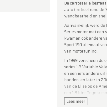
De carrosserie bestaat
 voor uw begrip en graag tot binnenkort!
auto (initieel rond de
ldtimerfarm
wendbaarheid en snell
Aanvankelijk werd de El
Series motor met een 
kwamen ook andere var
Sport 190 allemaal vo
van motortuning.
In 1999 verscheen de ee
series 1.8 Variable Val
en een iets andere ui
banden, en later in 2
van de Elise op de Am
een 1.8 liter Toyota mo
Lees meer
Technische gegeve