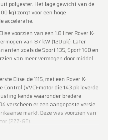
 uit polyester. Het lage gewicht van de
 700 kg) zorgt voor een hoge
e acceleratie.
ise voorzien van een 1.8 liter Rover K-
vermogen van 87 kW (120 pk). Later
ianten zoals de Sport 135, Sport 160 en
orzien van meer vermogen door middel
rste Elise, de 111S, met een Rover K-
ve Control (VVC)-motor die 143 pk leverde
trusting kende waaronder bredere
004 verscheen er een aangepaste versie
erikaanse markt. Deze was voorzien van
tor (2ZZ-GE).
ns