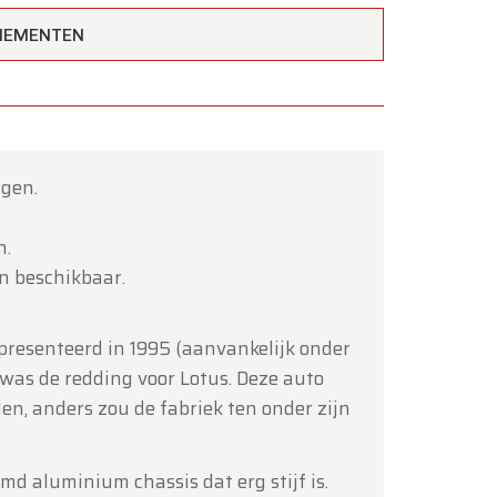
ENEMENTEN
agen.
×
n.
 beschikbaar.
presenteerd in 1995 (aanvankelijk onder
was de redding voor Lotus. Deze auto
tot en
n, anders zou de fabriek ten onder zijn
jmd aluminium chassis dat erg stijf is.