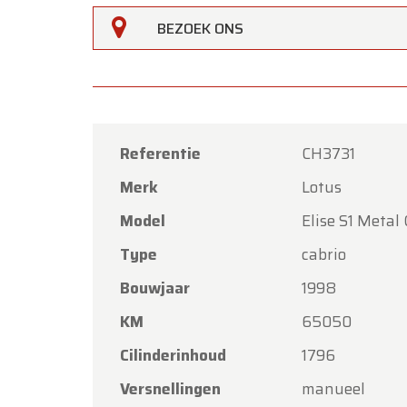
BEZOEK ONS
Referentie
CH3731
Merk
Lotus
Oldtime
Model
Elise S1 Metal
Beste k
Type
cabrio
Oldtim
Bouwjaar
1998
Hemelva
KM
65050
Onze s
met vri
Cilinderinhoud
1796
Maanda
Versnellingen
manueel