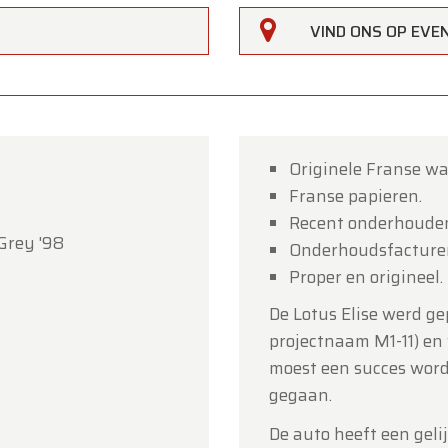
VIND ONS OP EV
Originele Franse w
Franse papieren.
rfarm
Recent onderhoude
 Grey '98
Onderhoudsfacturen
lanten,
Proper en origineel.
erfarm zal
gesloten zijn op zaterdag 15 augustus
(O.L.V.
De Lotus Elise werd ge
art).
projectnaam M1-11) en 
howroom is
gewoon geopend van maandag 10 augustus 
moest een succes worde
jdag 14 augustus
volgens de normale openingsuren.
gegaan.
g 17 augustus
zijn wij
enkel open op afspraak
.
De auto heeft een geli