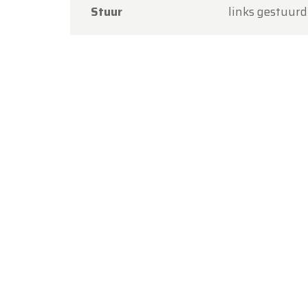
Stuur
links gestuurd
Bedankt
Team O