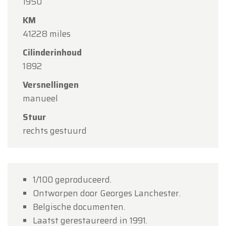
1950
maandag 10 augustus tot en met vrijdag 14
KM
augustus
volgens de normale openingsuren.
41228 miles
Maandag 17 augustus
zijn wij
enkel open op
Cilinderinhoud
afspraak
.
1892
Bedankt voor uw begrip en graag tot binnenkort!
Versnellingen
Team Oldtimerfarm
manueel
Stuur
rechts gestuurd
1/100 geproduceerd.
Ontworpen door Georges Lanchester.
Belgische documenten.
Laatst gerestaureerd in 1991.