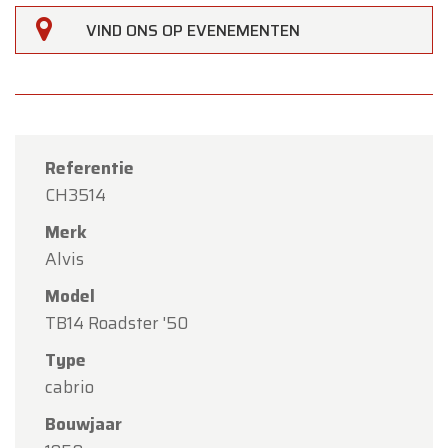
VIND ONS OP EVENEMENTEN
Referentie
CH3514
Merk
Alvis
×
Oldtimerfarm
Model
TB14 Roadster '50
Beste klanten,
Type
Oldtimerfarm zal
gesloten zijn op zaterdag 15
cabrio
augustus
(O.L.V. Hemelvaart).
Bouwjaar
Onze showroom is
gewoon geopend van