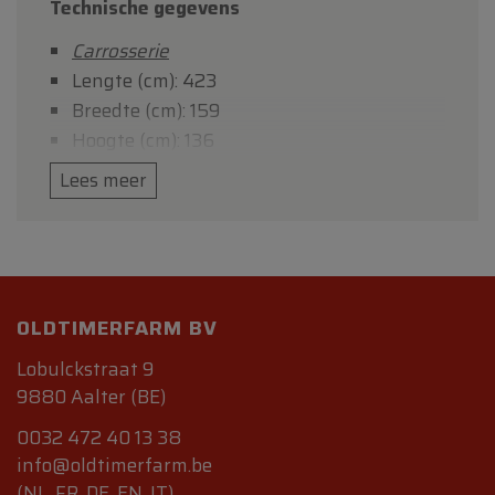
Technische gegevens
Carrosserie
Lengte (cm): 423
Breedte (cm): 159
Hoogte (cm): 136
Wielbasis (cm): 250
Lees meer
Gewicht (kg) : 1040
Mechaniek
Motor: 4 cilinder-in-lijn 1990 cc, vooraan
Kleppen: 8
Benzine systeem: 1 Solex carb.
OLDTIMERFARM BV
Versnellingsbak: manueel, 4 trappen
Lobulckstraat 9
Overbrenging: aan de achterwielen
9880 Aalter (BE)
Maximum vermogen: 100 pk bij 5500 t/m
0032 472 40 13 38
Maximum koppel: 157 Nm bij 3500 t/m
info@oldtimerfarm.be
Topsnelheid : 172 km/h
(NL, FR, DE, EN, IT)