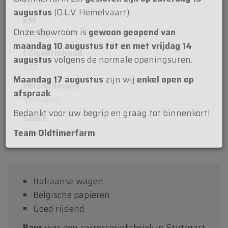
Beste klanten,
1973
KM
Oldtimerfarm zal
gesloten zijn op zaterdag 15
61958
augustus
(O.L.V. Hemelvaart).
Cilinderinhoud
Onze showroom is
gewoon geopend van
1991
maandag 10 augustus tot en met vrijdag 14
augustus
volgens de normale openingsuren.
Versnellingen
manueel
Maandag 17 augustus
zijn wij
enkel open op
afspraak
.
Stuur
links gestuurd
Bedankt voor uw begrip en graag tot binnenkort!
Team Oldtimerfarm
Italiaanse wagen
Belgische papieren
Goed rijdend
Baur
was een carrosseriefabriek in Stuttgart