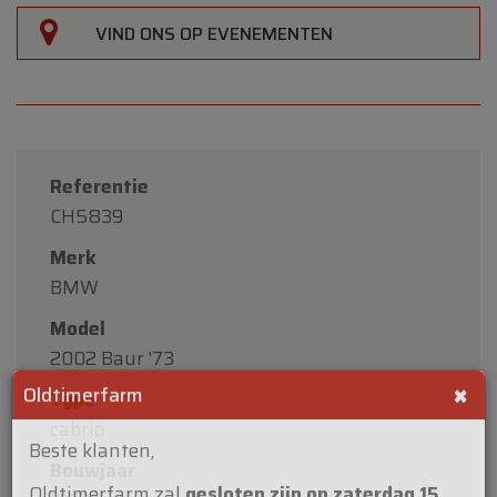
VIND ONS OP EVENEMENTEN
Referentie
CH5839
Merk
BMW
Model
2002 Baur '73
Type
cabrio
×
Oldtimerfarm
Bouwjaar