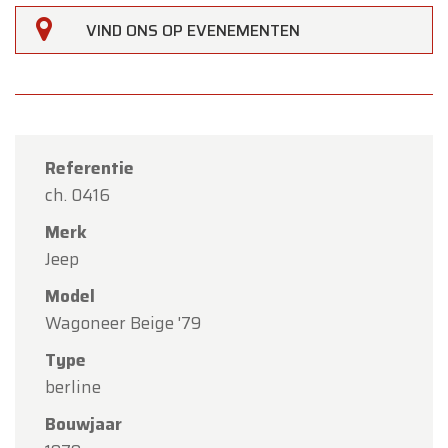
VIND ONS OP EVENEMENTEN
×
Oldtimerfarm
Referentie
Beste klanten,
ch. 0416
Oldtimerfarm zal
gesloten zijn op zaterdag 15
Merk
augustus
(O.L.V. Hemelvaart).
Jeep
Onze showroom is
gewoon geopend van
Model
maandag 10 augustus tot en met vrijdag 14
Wagoneer Beige '79
augustus
volgens de normale openingsuren.
Type
Maandag 17 augustus
zijn wij
enkel open op
berline
afspraak
.
Bouwjaar