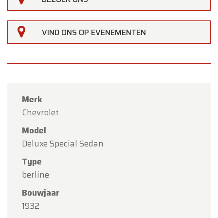
VIND ONS OP EVENEMENTEN
×
Oldtimerfarm
Beste klanten,
Oldtimerfarm zal
gesloten zijn op zaterdag 15
augustus
(O.L.V. Hemelvaart).
Merk
Chevrolet
Onze showroom is
gewoon geopend van
maandag 10 augustus tot en met vrijdag 14
Model
augustus
volgens de normale openingsuren.
Deluxe Special Sedan
Maandag 17 augustus
zijn wij
enkel open op
Type
afspraak
.
berline
Bouwjaar
Bedankt voor uw begrip en graag tot binnenkort!
1932
Team Oldtimerfarm