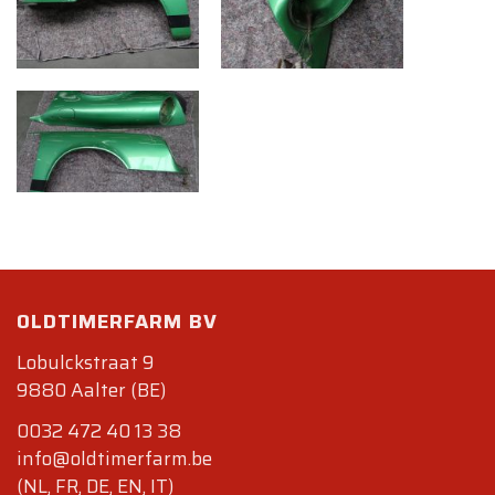
OLDTIMERFARM BV
Lobulckstraat 9
9880 Aalter (BE)
0032 472 40 13 38
info@oldtimerfarm.be
(NL, FR, DE, EN, IT)