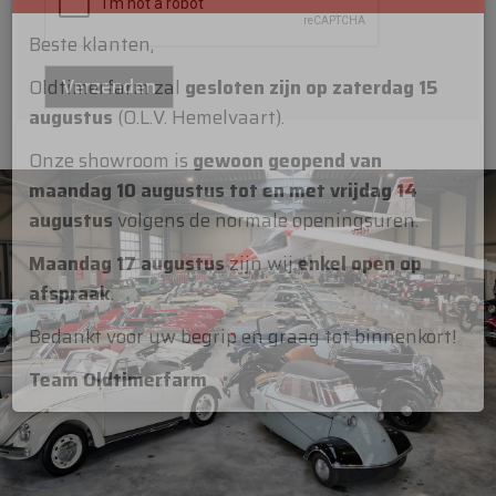
×
Oldtimerfarm
Beste klanten,
Oldtimerfarm zal
gesloten zijn op zaterdag 15
augustus
(O.L.V. Hemelvaart).
Onze showroom is
gewoon geopend van
maandag 10 augustus tot en met vrijdag 14
augustus
volgens de normale openingsuren.
Maandag 17 augustus
zijn wij
enkel open op
afspraak
.
Bedankt voor uw begrip en graag tot binnenkort!
Team Oldtimerfarm