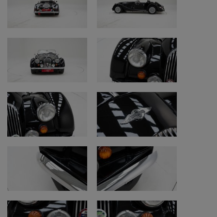
opgesteld met onderstaande bevindingen.
Technische gegevens
• Merk: Morgan
• Model: +8
• Bouwjaar: 1978
• Datum eerste inschrijving: 24/05/1978
• Motor: 3.528 cc V8
• Transmissie: Manuele versnellingsbak (5
versnellingen)
• Kleur: Black
• Kilometerstand: 24.788 km (afgelezen
kilometerstand)
• Chassisnummer: R8402
Staat en aandachtspunten
• Restauratie en originaliteit: oudere