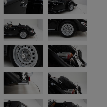
Aalter.
Bekijk ook onze extra video’s:
Garantie:
https://www.youtube.com/watch?
v=Mv9nimvtu8M
Kilometerstanden bij oldtimers (km/miles):
https://www.youtube.com/watch?v=j-
sd5QJg5po
Aankoopprocedure:
https://www.youtube.com/watch?
v=NNc9Ag1mDPQ