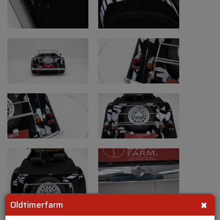
×
Oldtimerfarm