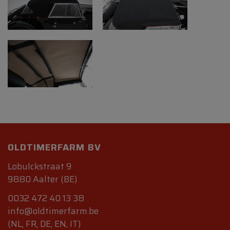
OLDTIMERFARM BV
Lobulckstraat 9
9880 Aalter (BE)
0032 472 40 13 38
info@oldtimerfarm.be
(NL, FR, DE, EN, IT)