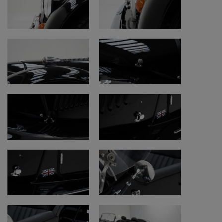
Ophanging en assen
• Werken goed
Documenten
• Belgische inschrijvingspapieren
• Car-Pass aanwezig
• Car-Pass:
https://public.car-
pass.be/vhr/253b4d22-d439-4a06-ac1b-
eec850fe4482
Te bezichtigen bij Oldtimerfarm,
Lobulckstraat 9, 9880 Aalter.
Bezoek mogelijk met of zonder afspraak –
inspectie op de brug bij interesse.
Meer dan 300 oldtimers en motorfietsen
beschikbaar – op 5 minuten van afrit E40