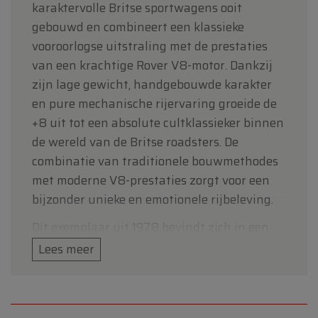
karaktervolle Britse sportwagens ooit
gebouwd en combineert een klassieke
vooroorlogse uitstraling met de prestaties
van een krachtige Rover V8-motor. Dankzij
zijn lage gewicht, handgebouwde karakter
en pure mechanische rijervaring groeide de
+8 uit tot een absolute cultklassieker binnen
de wereld van de Britse roadsters. De
combinatie van traditionele bouwmethodes
met moderne V8-prestaties zorgt voor een
bijzonder unieke en emotionele rijbeleving.
Dit exemplaar uit 1978 bevindt zich in een
oudere originele staat en presenteert zich in
Lees meer
een stijlvolle zwarte kleurstelling die perfect
aansluit bij het tijdloze karakter van deze
Britse klassieker. De wagen behoudt zijn