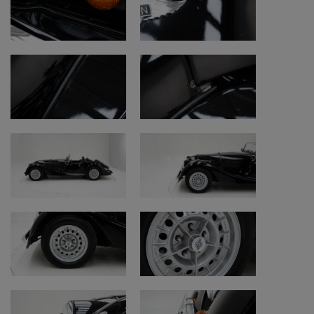
• Motorruimte: goede eerlijke staat
Motor en techniek
• Motor: goede eerlijke staat
• Vloeistoffen en onderhoud: goed
onderhouden
• Koppeling: werkt goed
• Versnellingsbak: werkt goed
• Remmen: werken goed
• Handrem: werkt goed
Elektriciteit
• Claxon, ruitenwissers en dashboard werken
• Verwarming: werkt niet