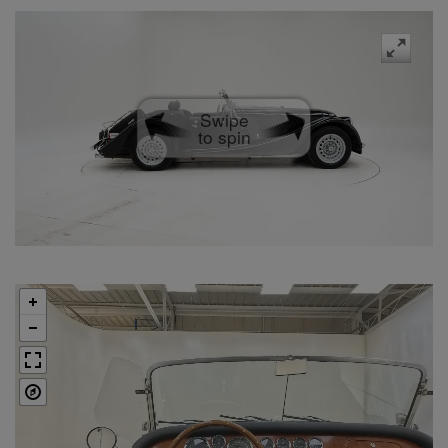
Swipe
to spin