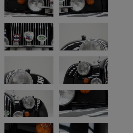
originele staat
• Carrosserie: herlakt met sporen van gebruik
• Onderzijde: origineel en goed, eerlijke staat
• Banden: goede staat, gaan nog een paar
jaar mee
• Interieur, kap en tapijten: gerestaureerd
met sporen van gebruik
• Opmerking: kap verbeterd met stof in
plaats van kunststof
• Opmerking: kap in goede originele staat
• Controle chassisnummer: origineel en
leesbaar
• Locatie chassisnummer: onder achterzijde
stoel passagier