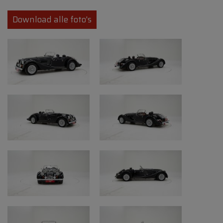
authentieke uitstraling en biedt een
bijzonder directe rijervaring waarbij het
Download alle foto's
geluid van de V8-motor centraal staat.
Dankzij zijn handgebouwde karakter,
iconische lijnvoering en steeds zeldzamere
aanwezigheid op de markt blijft de Morgan
+8 bijzonder gegeerd bij liefhebbers van
pure klassieke sportwagens.
Deze Morgan +8 combineert de charme van
een klassieke Britse roadster met het
prestatieniveau van een krachtige V8, wat
resulteert in een bijzonder unieke rijervaring
die vandaag nog nauwelijks terug te vinden
is in moderne sportwagens.
Ons inspectieteam van Oldtimerfarm heeft
voor deze wagen een expertiseverslag