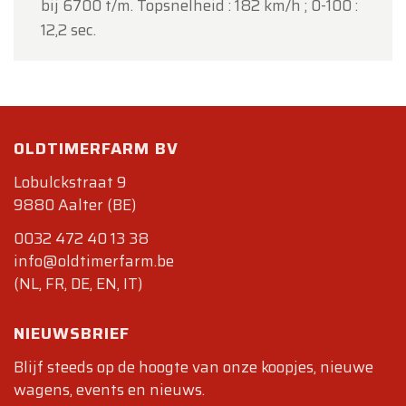
bij 6700 t/m. Topsnelheid : 182 km/h ; 0-100 :
12,2 sec.
OLDTIMERFARM BV
Lobulckstraat 9
9880 Aalter (BE)
0032 472 40 13 38
info@oldtimerfarm.be
(NL, FR, DE, EN, IT)
NIEUWSBRIEF
Blijf steeds op de hoogte van onze koopjes, nieuwe
wagens, events en nieuws.