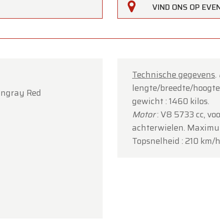
VIND ONS OP EV
Technische gegevens
.
lengte/breedte/hoogte/
tingray Red
gewicht : 1460 kilos.
Motor
: V8 5733 cc, vo
achterwielen. Maximum
Topsnelheid : 210 km/h;