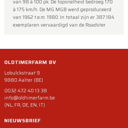
van 98 à 100 pk.
De topsnelheid bedroeg 170
à 175 km/h. De MG MGB werd geproduceerd
van 1962 t.e.m. 1980. In totaal zijn er 387.184
exemplaren vervaardigd van de Roadster
OLDTIMERFARM BV
Lobulckstraat 9
9880 Aalter (BE)
0032 472 40 13 38
info@oldtimerfarm.be
(NL, FR, DE, EN, IT)
NIEUWSBRIEF