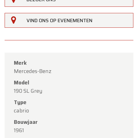
VIND ONS OP EVENEMENTEN
×
Oldtimerfarm
Beste klanten,
Merk
Oldtimerfarm zal
gesloten zijn op zaterdag 15
Mercedes-Benz
augustus
(O.L.V. Hemelvaart).
Model
Onze showroom is
gewoon geopend van
190 SL Grey
maandag 10 augustus tot en met vrijdag 14
Type
augustus
volgens de normale openingsuren.
cabrio
Maandag 17 augustus
zijn wij
enkel open op
Bouwjaar
afspraak
.
1961
Bedankt voor uw begrip en graag tot binnenkort!