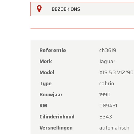
BEZOEK ONS
Referentie
ch3619
Merk
Jaguar
Oldtime
Model
XJS 5.3 V12 '90
Beste k
Type
cabrio
Oldtim
Bouwjaar
1990
Hemelva
KM
089431
Onze s
met vri
Cilinderinhoud
5343
Maanda
Versnellingen
automatisch