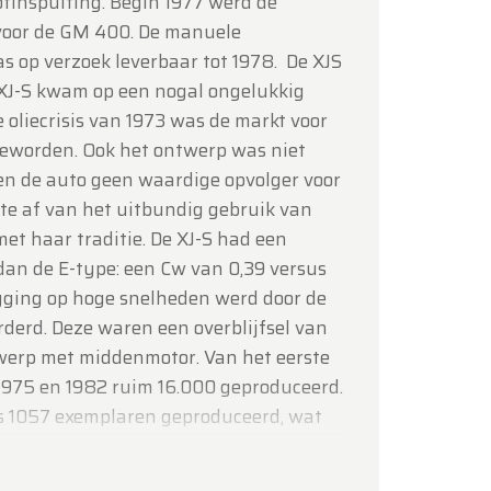
ofinspuiting. Begin 1977 werd de
oor de GM 400. De manuele
s op verzoek leverbaar tot 1978. De XJS
XJ-S kwam op een nogal ongelukkig
oliecrisis van 1973 was de markt voor
 geworden. Ook het ontwerp was niet
nden de auto geen waardige opvolger voor
pte af van het uitbundig gebruik van
et haar traditie. De XJ-S had een
an de E-type: een Cw van 0,39 versus
gging op hoge snelheden werd door de
orderd. Deze waren een overblijfsel van
werp met middenmotor. Van het eerste
975 en 1982 ruim 16.000 geproduceerd.
s 1057 exemplaren geproduceerd, wat
kele belangrijke wijzigingen (onder
ctiesysteem en katalysatoren voor de