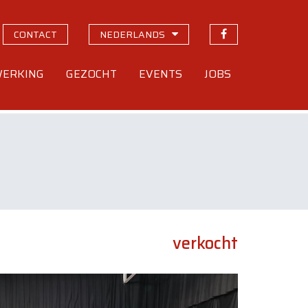
CONTACT
NEDERLANDS
ERKING
GEZOCHT
EVENTS
JOBS
verkocht