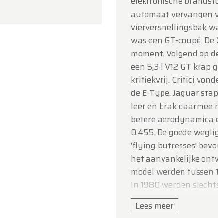
elektronische brandst
 voor uw begrip en graag tot binnenkort!
automaat vervangen v
vierversnellingsbak wa
ldtimerfarm
was een GT-coupé. De 
moment. Volgend op de 
een 5,3 l V12 GT krap
kritiekvrij. Critici vo
de E-Type. Jaguar sta
leer en brak daarmee m
betere aerodynamica d
0,455. De goede wegli
'flying butresses' bev
het aanvankelijke ont
model werden tussen 1
In 1980 werden slecht
Jaguar aanzette tot en
Lees meer
andere een nieuw inje