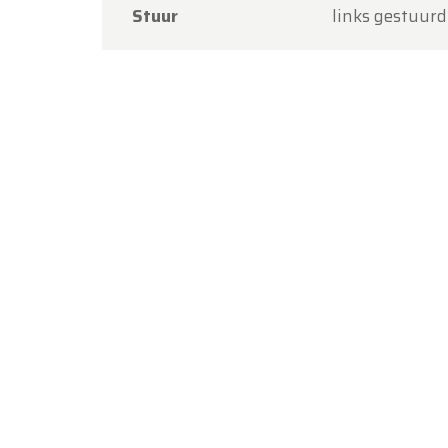
Stuur
links gestuurd
Bedankt
Team O