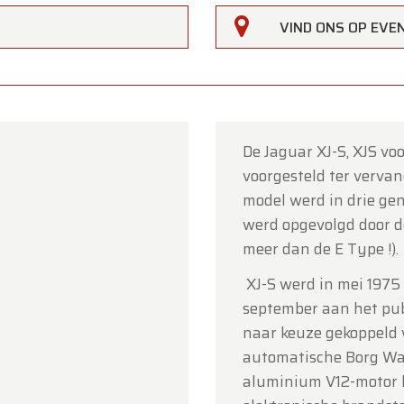
VIND ONS OP EV
De Jaguar XJ-S, XJS vo
voorgesteld ter verva
rfarm
model werd in drie ge
werd opgevolgd door de 
lanten,
meer dan de E Type !).
erfarm zal
gesloten zijn op zaterdag 15 augustus
(O.L.V.
XJ-S werd in mei 1975
art).
september aan het pub
howroom is
gewoon geopend van maandag 10 augustus 
naar keuze gekoppeld
jdag 14 augustus
volgens de normale openingsuren.
automatische Borg Warn
aluminium V12-motor 
g 17 augustus
zijn wij
enkel open op afspraak
.