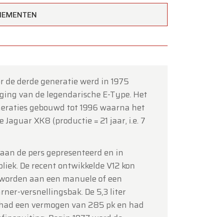
ENEMENTEN
or de derde generatie werd in 1975
×
nging van de legendarische E-Type. Het
neraties gebouwd tot 1996 waarna het
Jaguar XK8 (productie = 21 jaar, i.e. 7
 aan de pers gepresenteerd en in
liek. De recent ontwikkelde V12 kon
tot en
 worden aan een manuele of een
er-versnellingsbak. De 5,3 liter
had een vermogen van 285 pk en had