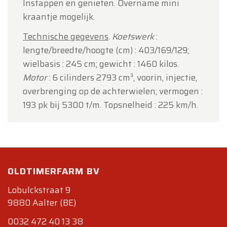
Instappen en genieten. Overname mini
kraantje mogelijk.
Technische gegevens
.
Koetswerk
:
lengte/breedte/hoogte (cm) : 403/169/129;
wielbasis : 245 cm; gewicht : 1460 kilos.
Motor
: 6 cilinders 2793 cm³, voorin, injectie,
overbrenging op de achterwielen; vermogen :
193 pk bij 5300 t/m. Topsnelheid : 225 km/h.
OLDTIMERFARM BV
Lobulckstraat 9
9880 Aalter (BE)
0032 472 40 13 38