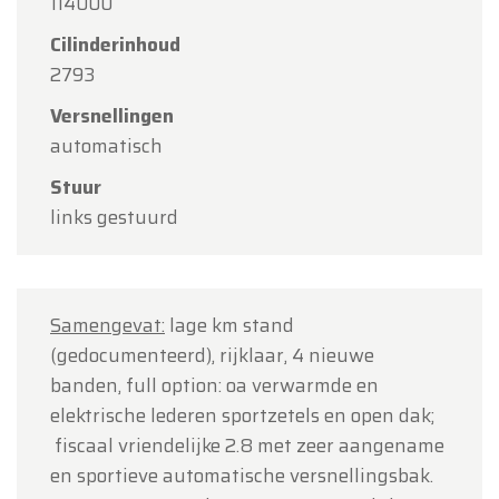
114000
Bedankt voor uw begrip en graag tot binnenkort!
Cilinderinhoud
2793
Team Oldtimerfarm
Versnellingen
automatisch
Stuur
links gestuurd
Samengevat:
lage km stand
(gedocumenteerd), rijklaar, 4 nieuwe
banden, full option: oa verwarmde en
elektrische lederen sportzetels en open dak;
fiscaal vriendelijke 2.8 met zeer aangename
en sportieve automatische versnellingsbak.