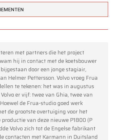
ENEMENTEN
teren met partners die het project
×
kwam hij in contact met de koetsbouwer
 bijgestaan ​​door een jonge stagiair,
van Helmer Pettersson. Volvo vroeg Frua
ellen te tekenen: het was in augustus
 Volvo er vijf: twee van Ghia, twee van
. Hoewel de Frua-studio goed werk
et de grootste overtuiging voor het
tot en
de productie van deze nieuwe P1800 (P
de Volvo zich tot de Engelse fabrikant
le contacten met Karmann in Duitsland