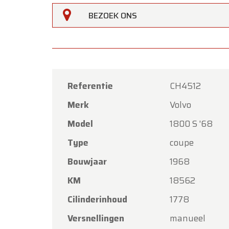
BEZOEK ONS
Referentie
CH4512
Merk
Volvo
Oldtime
Model
1800 S '68
Beste k
Type
coupe
Oldtim
Bouwjaar
1968
Hemelva
KM
18562
Onze s
met vri
Cilinderinhoud
1778
Maanda
Versnellingen
manueel