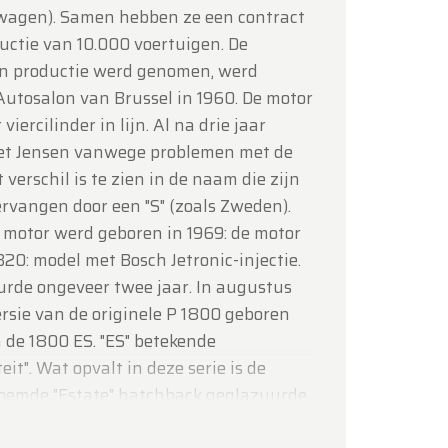
wagen). Samen hebben ze een contract
uctie van 10.000 voertuigen. De
e in productie werd genomen, werd
Autosalon van Brussel in 1960. De motor
 viercilinder in lijn. Al na drie jaar
met Jensen vanwege problemen met de
 verschil is te zien in de naam die zijn
vervangen door een "S" (zoals Zweden).
 motor werd geboren in 1969: de motor
0: model met Bosch Jetronic-injectie.
urde ongeveer twee jaar. In augustus
ersie van de originele P 1800 geboren
 de 1800 ES. "ES" betekende
eit". Wat opvalt in deze serie is de
roemde "Estate" hatchback geglazuurde
greep. Als iemand een lèse-majesté-