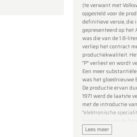
(te verwant met Volks
 voor uw begrip en graag tot binnenkort!
opgesteld voor de prod
ldtimerfarm
definitieve versie, di
gepresenteerd op het 
was die van de 1.8-liter
verliep het contract 
productiekwaliteit. Het
"P" verliest en wordt 
Een meer substantiële
was het gloednieuwe B2
De productie ervan du
1971 werd de laatste v
met de introductie van
"elektronische specialit
introductie van de be
en geïntegreerde hand
Lees meer