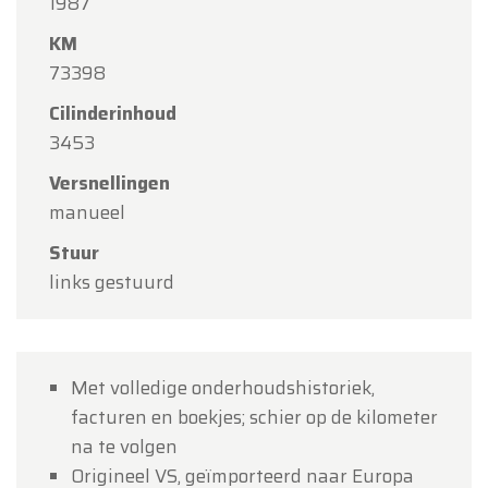
Beste klanten,
1987
Oldtimerfarm zal
gesloten zijn op zaterdag 15
KM
augustus
(O.L.V. Hemelvaart).
73398
Cilinderinhoud
Onze showroom is
gewoon geopend van
3453
maandag 10 augustus tot en met vrijdag 14
augustus
volgens de normale openingsuren.
Versnellingen
manueel
Maandag 17 augustus
zijn wij
enkel open op
afspraak
.
Stuur
links gestuurd
Bedankt voor uw begrip en graag tot binnenkort!
Team Oldtimerfarm
Met volledige onderhoudshistoriek,
facturen en boekjes; schier op de kilometer
na te volgen
Origineel VS, geïmporteerd naar Europa