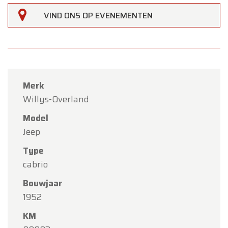
VIND ONS OP EVENEMENTEN
Merk
Willys-Overland
Model
Jeep
Type
cabrio
×
Oldtimerfarm
Bouwjaar
1952
Beste klanten,
KM
Oldtimerfarm zal
gesloten zijn op zaterdag 15