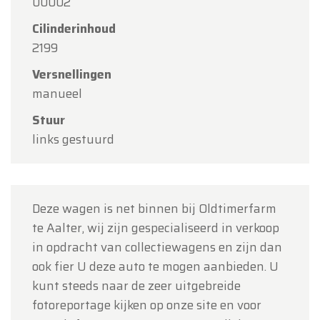
00002
augustus
(O.L.V. Hemelvaart).
Cilinderinhoud
Onze showroom is
gewoon geopend van
2199
maandag 10 augustus tot en met vrijdag 14
Versnellingen
augustus
volgens de normale openingsuren.
manueel
Maandag 17 augustus
zijn wij
enkel open op
Stuur
afspraak
.
links gestuurd
Bedankt voor uw begrip en graag tot binnenkort!
Team Oldtimerfarm
Deze wagen is net binnen bij Oldtimerfarm
te Aalter, wij zijn gespecialiseerd in verkoop
in opdracht van collectiewagens en zijn dan
ook fier U deze auto te mogen aanbieden. U
kunt steeds naar de zeer uitgebreide
fotoreportage kijken op onze site en voor