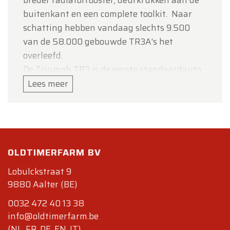
breder radiatorrooster, deurkrukken aan de
buitenkant en een complete toolkit. Naar
schatting hebben vandaag slechts 9.500
van de 58.000 gebouwde TR3A's het
overleefd.
De Triumph TR3 is de eerste standaardauto
met standaard schijfremmen en stond ook
Lees meer
bekend om zijn superieure remvermogen.
De Triumph TR3 werd vervangen door de
TR4 in 1963.
Gegevens
OLDTIMERFARM BV
Carrosserie
:
Lobulckstraat 9
lengte/breedte/hoogte/wielbasis (cm) :
9880 Aalter (BE)
384/141/127/223; gewicht : 904 kg.
Mechaniek
. 4 cilinder in lijn 1991 cc, voorin,
0032 472 40 13 38
8 kleppen, 2 carbus SU; manuele
info@oldtimerfarm.be
versnellingsbak met vier trappen,
(NL, FR, DE, EN, IT)