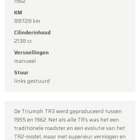
1962
Oldtimerfarm zal
gesloten zijn op zaterdag 15
KM
augustus
(O.L.V. Hemelvaart).
88728 km
Onze showroom is
gewoon geopend van
Cilinderinhoud
maandag 10 augustus tot en met vrijdag 14
2138 cc
augustus
volgens de normale openingsuren.
Versnellingen
Maandag 17 augustus
zijn wij
enkel open op
manueel
afspraak
.
Stuur
Bedankt voor uw begrip en graag tot binnenkort!
links gestuurd
Team Oldtimerfarm
De Triumph TR3 werd geproduceerd tussen
1955 en 1962. Net als alle TR's was het een
traditionele roadster en een evolutie van het
TR2-model, maar met superieur vermogen en