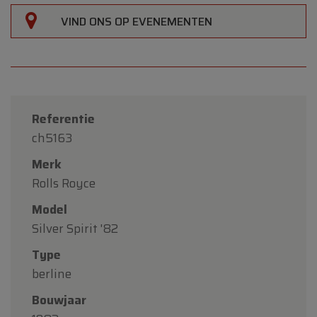
VIND ONS OP EVENEMENTEN
Referentie
ch5163
Merk
Rolls Royce
×
Oldtimerfarm
Model
Silver Spirit '82
Beste klanten,
Type
Oldtimerfarm zal
gesloten zijn op zaterdag 15
berline
augustus
(O.L.V. Hemelvaart).
Bouwjaar
Onze showroom is
gewoon geopend van