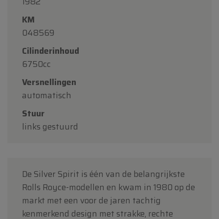
1982
maandag 10 augustus tot en met vrijdag 14
KM
augustus
volgens de normale openingsuren.
048569
Maandag 17 augustus
zijn wij
enkel open op
Cilinderinhoud
afspraak
.
6750cc
Bedankt voor uw begrip en graag tot binnenkort!
Versnellingen
Team Oldtimerfarm
automatisch
Stuur
links gestuurd
De Silver Spirit is één van de belangrijkste
Rolls Royce-modellen en kwam in 1980 op de
markt met een voor de jaren tachtig
kenmerkend design met strakke, rechte