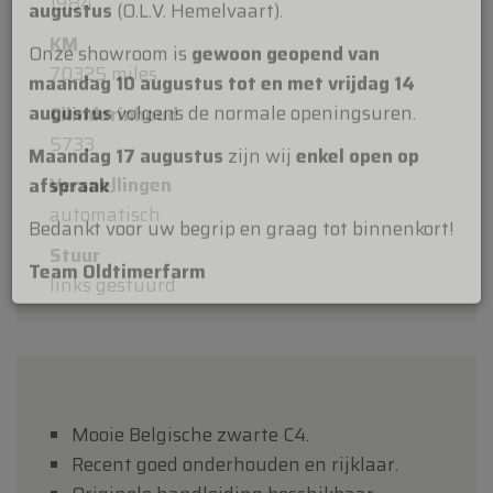
Beste klanten,
1984
KM
Oldtimerfarm zal
gesloten zijn op zaterdag 15
70325 miles
augustus
(O.L.V. Hemelvaart).
Cilinderinhoud
Onze showroom is
gewoon geopend van
5733
maandag 10 augustus tot en met vrijdag 14
augustus
volgens de normale openingsuren.
Versnellingen
automatisch
Maandag 17 augustus
zijn wij
enkel open op
afspraak
.
Stuur
links gestuurd
Bedankt voor uw begrip en graag tot binnenkort!
Team Oldtimerfarm
Mooie Belgische zwarte C4.
Recent goed onderhouden en rijklaar.