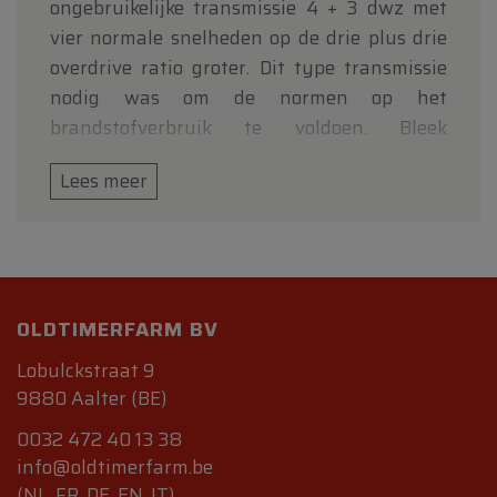
ongebruikelijke transmissie 4 + 3 dwz met
vier normale snelheden op de drie plus drie
overdrive ratio groter. Dit type transmissie
nodig was om de normen op het
brandstofverbruik te voldoen. Bleek
enigszins problematisch, echter, en het werd
Lees meer
uiteindelijk vervangen door een ZF zes-
versnellingsbak. Een andere bijzonderheid
van deze inrichting werd door de
elektronische besturing, een van de eerste te
installeren via een elektromagnetische
OLDTIMERFARM BV
afscherming onder bepaalde
omstandigheden zorgt het tweede tandwiel.
Lobulckstraat 9
Hoewel deze inrichting nodig was om te
9880 Aalter (BE)
voldoen aan de EPO op de consumptie.
0032 472 40 13 38
info@oldtimerfarm.be
In het begin van 1985, de L98 motor met
(NL, FR, DE, EN, IT)