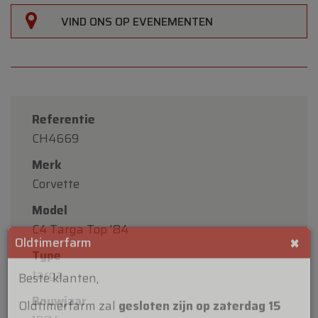
VIND ONS OP EVENEMENTEN
Referentie
CH4669
Merk
Corvette
Model
C4 Targa Top '84
Type
targa
×
Oldtimerfarm
Bouwjaar