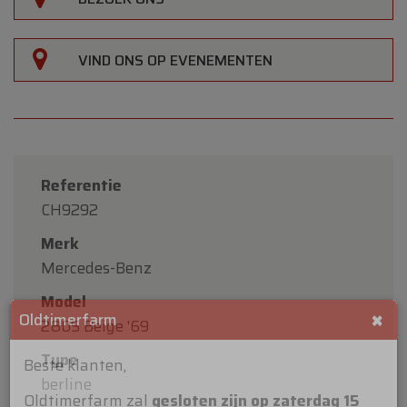
VIND ONS OP EVENEMENTEN
Referentie
CH9292
Merk
Mercedes-Benz
Model
280S Beige '69
Type
×
Oldtimerfarm
berline