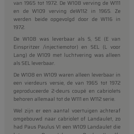
van 1965 tot 1972. De W108 verving de W111
en de W109 verving deW112 in 1965. Ze
werden beide opgevolgd door de W116 in
1972.
De W108 was leverbaar als S, SE (E van
Einspritzer /injectiemotor) en SEL (L voor
Lang) de W109 met luchtvering was alleen
als SEL leverbaar.
De W108 en W109 waren alleen leverbaar in
een vierdeurs versie, de van 1965 tot 1972
geproduceerde 2-deurs coupé en cabriolets
behoren allemaal tot de W111 en W112 serie.
Wel zijn er een aantal voertuigen achteraf
omgebouwd naar cabriolet of Landaulet, zo
had Paus Paulus VI een W109 Landaulet die