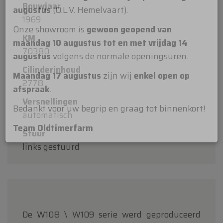
Bouwjaar
Beste klanten,
1969
Oldtimerfarm zal
gesloten zijn op zaterdag 15
KM
augustus
(O.L.V. Hemelvaart).
70380
Onze showroom is
gewoon geopend van
Cilinderinhoud
maandag 10 augustus tot en met vrijdag 14
2778
augustus
volgens de normale openingsuren.
Versnellingen
Maandag 17 augustus
zijn wij
enkel open op
automatisch
afspraak
.
Stuur
Bedankt voor uw begrip en graag tot binnenkort!
links gestuurd
Team Oldtimerfarm
De W108 \ W109 serie werd geproduceerd