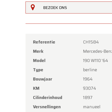
BEZOEK ONS
Referentie
CH1584
Merk
Mercedes-Ben
Oldtime
Model
190 W110 '64
Beste k
Type
berline
Oldtim
Bouwjaar
1964
Hemelva
KM
93074
Onze s
met vri
Cilinderinhoud
1897
Maanda
Versnellingen
manueel