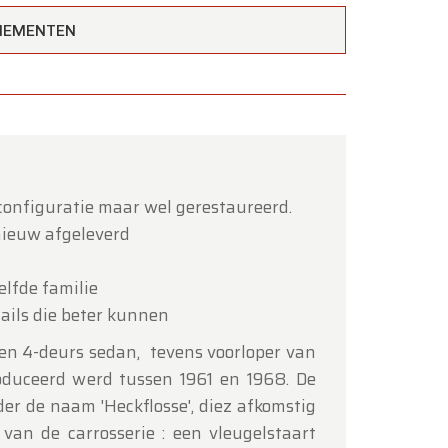
ENEMENTEN
×
configuratie maar wel gerestaureerd.
 nieuw afgeleverd
elfde familie
ails die beter kunnen
en 4-deurs sedan, tevens voorloper van
tot en
oduceerd werd tussen 1961 en 1968. De
er de naam 'Heckflosse', diez afkomstig
van de carrosserie : een vleugelstaart