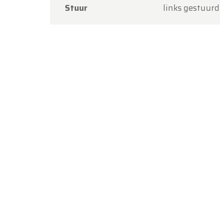
Stuur
links gestuurd
Bedankt
Team O