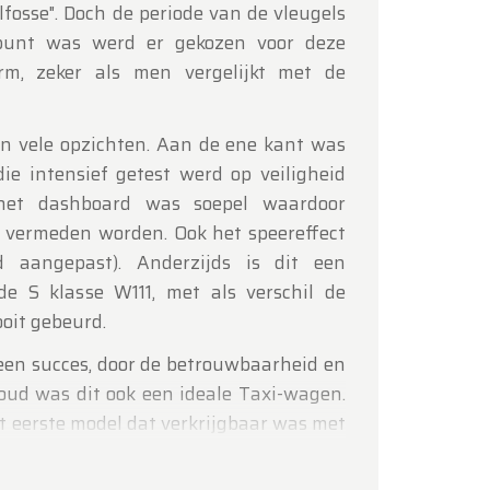
lfosse". Doch de periode van de vleugels
punt was werd er gekozen voor deze
m, zeker als men vergelijkt met de
n vele opzichten. Aan de ene kant was
ie intensief getest werd op veiligheid
(het dashboard was soepel waardoor
vermeden worden. Ook het speereffect
 aangepast). Anderzijds is dit een
 de S klasse W111, met als verschil de
ooit gebeurd.
 een succes, door de betrouwbaarheid en
oud was dit ook een ideale Taxi-wagen.
t eerste model dat verkrijgbaar was met