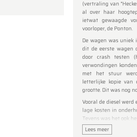
(vertraling van "Hecke
 voor uw begrip en graag tot binnenkort!
al over haar hoogte
ldtimerfarm
ietwat gewaagde vor
voorloper, de Ponton.
De wagen was uniek i
dit de eerste wagen d
door crash testen 
verwondingen konden 
met het stuur werd
letterlijke kopie van
grootte. Dit was nog n
Vooral de diesel werd
lage kosten in onderh
Tevens was het ook he
een dieselautomaat.
Lees meer