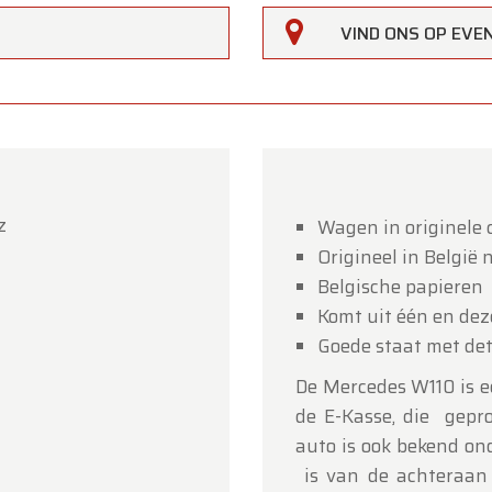
VIND ONS OP EV
z
rfarm
Wagen in originele 
Origineel in België
lanten,
Belgische papieren
Komt uit één en dez
erfarm zal
gesloten zijn op zaterdag 15 augustus
(O.L.V.
Goede staat met det
art).
De Mercedes W110 is e
howroom is
gewoon geopend van maandag 10 augustus 
de E-Kasse, die gepr
jdag 14 augustus
volgens de normale openingsuren.
auto is ook bekend ond
g 17 augustus
zijn wij
enkel open op afspraak
.
is van de achteraan 