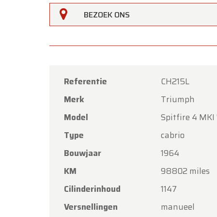
BEZOEK ONS
Referentie
CH215L
Merk
Triumph
Oldtime
Model
Spitfire 4 MKI
Beste k
Type
cabrio
Oldtim
Bouwjaar
1964
Hemelva
KM
98802 miles
Onze s
met vri
Cilinderinhoud
1147
Maanda
Versnellingen
manueel