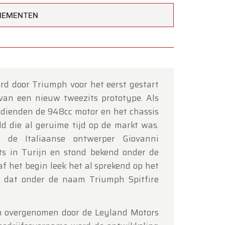
ENEMENTEN
rd door Triumph voor het eerst gestart
×
van een nieuw tweezits prototype. Als
 dienden de 948cc motor en het chassis
d die al geruime tijd op de markt was.
de Italiaanse ontwerper Giovanni
ats in Turijn en stond bekend onder de
f het begin leek het al sprekend op het
l dat onder de naam Triumph Spitfire
tot en
h overgenomen door de Leyland Motors