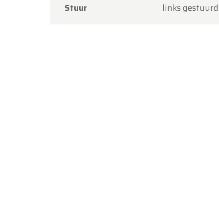
Stuur
links gestuurd
Bedankt
Team O