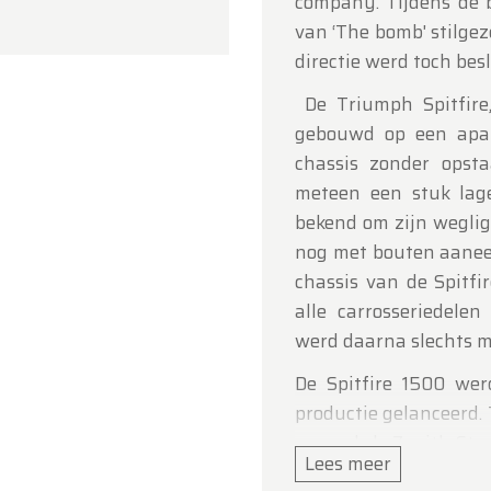
company. Tijdens de 
 voor uw begrip en graag tot binnenkort!
van ‘The bomb' stilge
directie werd toch besl
ldtimerfarm
De Triumph Spitfire,
gebouwd op een apar
chassis zonder opst
meteen een stuk lag
bekend om zijn weglig
nog met bouten aane
chassis van de Spitfi
alle carrosseriedelen
werd daarna slechts m
De Spitfire 1500 we
productie gelanceerd.
een enkele Zenith Str
Lees meer
(V.S.) exportmarkt