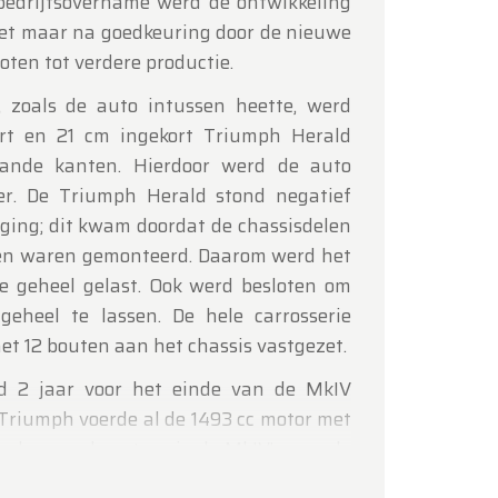
bedrijfsovername werd de ontwikkeling
zet maar na goedkeuring door de nieuwe
oten tot verdere productie.
 zoals de auto intussen heette, werd
t en 21 cm ingekort Triumph Herald
aande kanten. Hierdoor werd de auto
er. De Triumph Herald stond negatief
ging; dit kwam doordat de chassisdelen
en waren gemonteerd. Daarom werd het
re geheel gelast. Ook werd besloten om
 geheel te lassen. De hele carrosserie
et 12 bouten aan het chassis vastgezet.
rd 2 jaar voor het einde van de MkIV
 Triumph voerde al de 1493 cc motor met
omberg carburateur in de MkIV's voor de
. Door een wetswijziging voor de