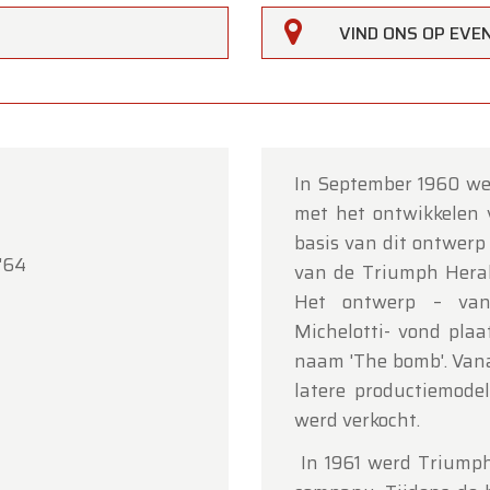
VIND ONS OP EV
In September 1960 we
met het ontwikkelen 
rfarm
basis van dit ontwerp
 '64
van de Triumph Heral
lanten,
Het ontwerp – van 
erfarm zal
gesloten zijn op zaterdag 15 augustus
(O.L.V.
Michelotti- vond pla
art).
naam 'The bomb'. Vana
latere productiemode
howroom is
gewoon geopend van maandag 10 augustus 
werd verkocht.
jdag 14 augustus
volgens de normale openingsuren.
In 1961 werd Triump
g 17 augustus
zijn wij
enkel open op afspraak
.