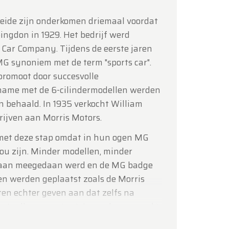
eide zijn onderkomen driemaal voordat
ingdon in 1929. Het bedrijf werd
ar Company. Tijdens de eerste jaren
G synoniem met de term "sports car".
romoot door succesvolle
name met de 6-cilindermodellen werden
n behaald. In 1935 verkocht William
drijven aan Morris Motors.
j met deze stap omdat in hun ogen MG
ou zijn. Minder modellen, minder
raan meegedaan werd en de MG badge
en werden geplaatst zoals de Morris
ten echter geven aan dat zelfs na
betaalbare sportauto's werden gemaakt
TC, MGA, Midget en MGB. De werkelijke