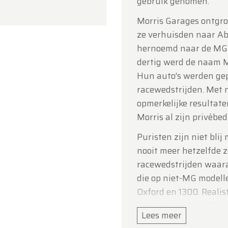
gebruik genomen.
 voor uw begrip en graag tot binnenkort!
Morris Garages ontgro
ldtimerfarm
ze verhuisden naar Ab
hernoemd naar de MG C
dertig werd de naam M
Hun auto's werden gep
racewedstrijden. Met 
opmerkelijke resultate
Morris al zijn privébe
Puristen zijn niet bli
nooit meer hetzelfde z
racewedstrijden waa
die op niet-MG modell
Oxford en 1300. Realis
Kimbers dood in 1945 
Lees meer
en verkocht zoals de 