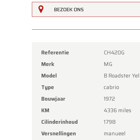
BEZOEK ONS
Referentie
CH420G
Merk
MG
Oldtime
Model
B Roadster Yel
Beste k
Type
cabrio
Oldtim
Bouwjaar
1972
Hemelva
KM
4336 miles
Onze s
met vri
Cilinderinhoud
1798
Maanda
Versnellingen
manueel