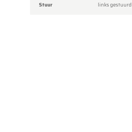
Stuur
links gestuurd
Bedankt
Team O