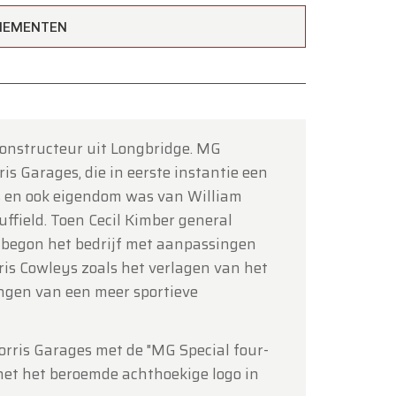
ENEMENTEN
constructeur uit Longbridge. MG
×
is Garages, die in eerste instantie een
s en ook eigendom was van William
uffield. Toen Cecil Kimber general
 begon het bedrijf met aanpassingen
is Cowleys zoals het verlagen van het
ngen van een meer sportieve
tot en
orris Garages met de "MG Special four-
 het het beroemde achthoekige logo in