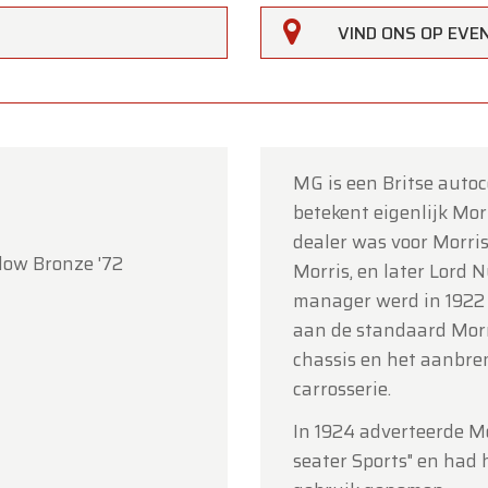
VIND ONS OP EV
MG is een Britse auto
betekent eigenlijk Morr
rfarm
dealer was voor Morri
low Bronze '72
Morris, en later Lord N
lanten,
manager werd in 1922
erfarm zal
gesloten zijn op zaterdag 15 augustus
(O.L.V.
aan de standaard Morr
art).
chassis en het aanbre
carrosserie.
howroom is
gewoon geopend van maandag 10 augustus 
jdag 14 augustus
volgens de normale openingsuren.
In 1924 adverteerde M
seater Sports" en had
g 17 augustus
zijn wij
enkel open op afspraak
.