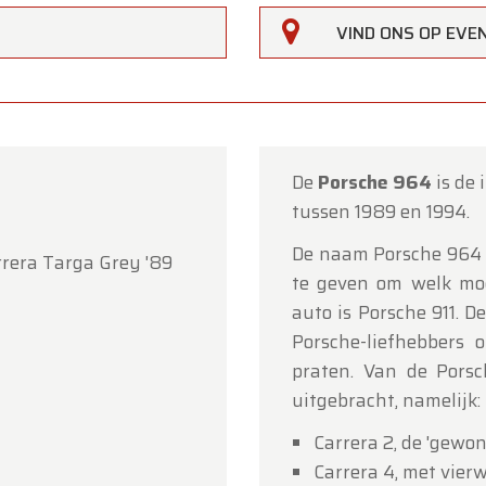
VIND ONS OP EV
De
Porsche 964
is de
tussen 1989 en 1994.
De naam Porsche 964 
rrera Targa Grey '89
te geven om welk mod
auto is Porsche 911. 
rfarm
Porsche-liefhebbers
lanten,
praten. Van de Porsc
uitgebracht, namelijk:
erfarm zal
gesloten zijn op zaterdag 15 augustus
(O.L.V.
art).
Carrera 2, de 'gewon
Carrera 4, met vier
howroom is
gewoon geopend van maandag 10 augustus 