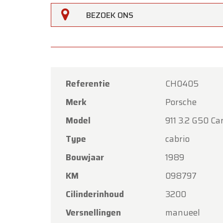
BEZOEK ONS
Referentie
CH0405
Merk
Porsche
Model
911 3.2 G50 Ca
Type
cabrio
Oldtime
Bouwjaar
1989
Beste k
KM
098797
Oldtim
Cilinderinhoud
3200
Hemelva
Versnellingen
manueel
Onze s