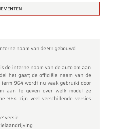
ENEMENTEN
 interne naam van de 911 gebouwd
is de interne naam van de auto om aan
el het gaat; de officiële naam van de
×
De term 964 wordt nu vaak gebruikt door
 om aan te geven over welk model ze
he 964 zijn veel verschillende versies
e' versie
wielaandrijving
tot en