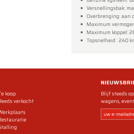
Benzine systeem: Bo
Versnellingsbak: ma
Overbrenging: aan 
Maximum vermogen: 
Maximum koppel: 2
Topsnelheid : 240 
NIEUWSBRI
Te koop
Blijf steeds o
Reeds verkocht
wagens, event
Werkplaats
Restauratie
Stalling