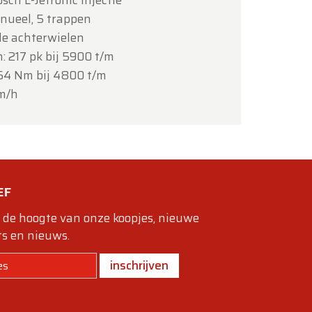
sch L-Jetronic injectie
nueel, 5 trappen
de achterwielen
217 pk bij 5900 t/m
64 Nm bij 4800 t/m
km/h
EF
p de hoogte van onze koopjes, nieuwe
s en nieuws.
inschrijven