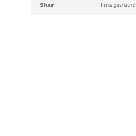
Stuur
links gestuurd
met vri
Maanda
Bedankt
Team O