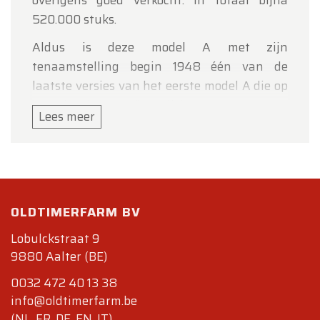
overigens goed verkocht: in totaal bijna
520.000 stuks.
Aldus is deze model A met zijn
tenaamstelling begin 1948 één van de
laatste versies van het eerste model A die op
kenteken is gezet (in Italië).
Lees meer
Technische gegevens
Carrosserie
Lengte (cm):
Breedte (cm): 127
OLDTIMERFARM BV
Hoogte (cm): 138
Wielbasis (cm): 610
Lobulckstraat 9
9880 Aalter (BE)
Gewicht (kg) :
Mechaniek
0032 472 40 13 38
Motor: 4 cilinder-in-lijn 569 cc, voorin
info@oldtimerfarm.be
Kleppen: 8
(NL, FR, DE, EN, IT)