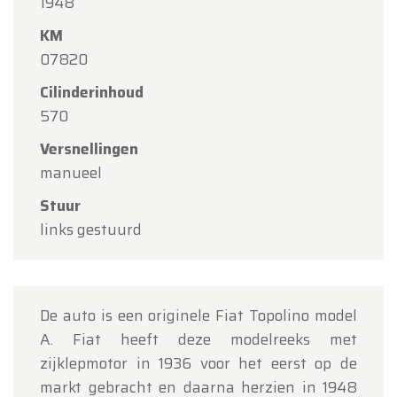
Beste klanten,
1948
KM
Oldtimerfarm zal
gesloten zijn op zaterdag 15
07820
augustus
(O.L.V. Hemelvaart).
Cilinderinhoud
Onze showroom is
gewoon geopend van
570
maandag 10 augustus tot en met vrijdag 14
augustus
volgens de normale openingsuren.
Versnellingen
manueel
Maandag 17 augustus
zijn wij
enkel open op
afspraak
.
Stuur
links gestuurd
Bedankt voor uw begrip en graag tot binnenkort!
Team Oldtimerfarm
De auto is een originele Fiat Topolino model
A. Fiat heeft deze modelreeks met
zijklepmotor in 1936 voor het eerst op de
markt gebracht en daarna herzien in 1948