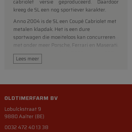
cabriolet versie geproduceerd. Daardoor
kreeg de SL een nog sportiever karakter.
Anno 2004 is de SL een Coupé Cabriolet met
metalen klapdak. Het is een dure
sportwagen die moeiteloos kan concurreren
met onder meer Porsche, Ferrari en Maserati.
In de huidige serie sinds 2002 zijn een 350,
Lees meer
500, 600, 55 AMG en 65 AMG beschikbaar,
waarvan de 600 de meest luxueuze is, en de
65 AMG de sterkste, met een 612pk
leverende V12 die een trekkracht heeft van
1000 Nm.
OLDTIMERFARM BV
Anno 2008 heeft de SL een facelift gehad.
Lobulckstraat 9
Hij is leverbaar als de SL 280, 350, 500, 600,
9880 Aalter (BE)
63 AMG en de 65 AMG. De SL 63 AMG is
0032 472 40 13 38
nieuw, hij heeft dezelfde motor als alle