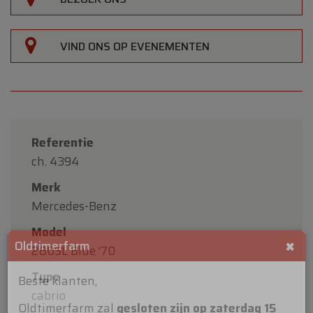
VIND ONS OP EVENEMENTEN
Referentie
ch. 4394
Merk
Mercedes-Benz
Model
280SL Blue '70
Type
×
Oldtimerfarm
cabrio