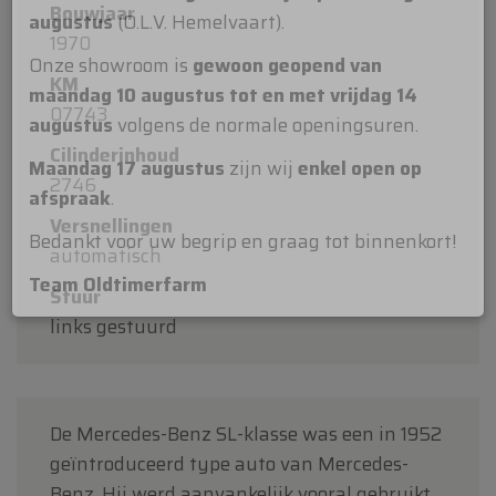
Bouwjaar
Beste klanten,
1970
Oldtimerfarm zal
gesloten zijn op zaterdag 15
KM
augustus
(O.L.V. Hemelvaart).
07743
Onze showroom is
gewoon geopend van
Cilinderinhoud
maandag 10 augustus tot en met vrijdag 14
2746
augustus
volgens de normale openingsuren.
Versnellingen
Maandag 17 augustus
zijn wij
enkel open op
automatisch
afspraak
.
Stuur
Bedankt voor uw begrip en graag tot binnenkort!
links gestuurd
Team Oldtimerfarm
De Mercedes-Benz SL-klasse was een in 1952
geïntroduceerd type auto van Mercedes-
Benz. Hij werd aanvankelijk vooral gebruikt