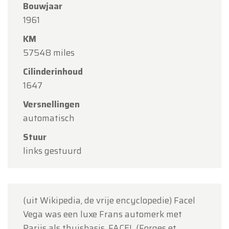
Bouwjaar
Oldtimerfarm zal
gesloten zijn op zaterdag 15
1961
augustus
(O.L.V. Hemelvaart).
KM
Onze showroom is
gewoon geopend van
57548 miles
maandag 10 augustus tot en met vrijdag 14
Cilinderinhoud
augustus
volgens de normale openingsuren.
1647
Maandag 17 augustus
zijn wij
enkel open op
Versnellingen
afspraak
.
automatisch
Bedankt voor uw begrip en graag tot binnenkort!
Stuur
links gestuurd
Team Oldtimerfarm
(uit Wikipedia, de vrije encyclopedie) Facel
Vega was een luxe Frans automerk met
Parijs als thuisbasis. FACEL (Forges et