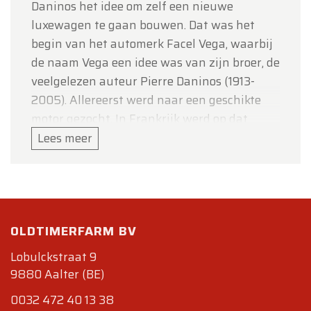
Daninos het idee om zelf een nieuwe
luxewagen te gaan bouwen. Dat was het
begin van het automerk Facel Vega, waarbij
de naam Vega een idee was van zijn broer, de
veelgelezen auteur Pierre Daninos (1913-
2005). Allereerst werd naar een geschikte
motor gezocht. In Frankrijk werd op dat
moment niet het gezochte type gemaakt.
Lees meer
Ook in Italië werd hij niet gevonden. Eerst
wilde Daninos speciaal een nieuwe motor
laten ontwerpen, maar dacht toen aan zijn
dagen in de VS waar hij tijdens de Tweede
OLDTIMERFARM BV
Wereldoorlog verbleef. Hij nam contact op
met Chrysler en kwam met die fabriek
Lobulckstraat 9
overeen dat hij de V8 van DeSoto kon
9880 Aalter (BE)
gebruiken. Deze 4,5 liter Hemi leverde 170 pk.
0032 472 40 13 38
Een probleem hierbij was dat Daninos alleen