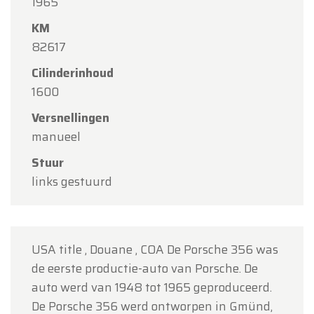
Beste klanten,
1965
KM
Oldtimerfarm zal
gesloten zijn op zaterdag 15
82617
augustus
(O.L.V. Hemelvaart).
Cilinderinhoud
Onze showroom is
gewoon geopend van
1600
maandag 10 augustus tot en met vrijdag 14
augustus
volgens de normale openingsuren.
Versnellingen
manueel
Maandag 17 augustus
zijn wij
enkel open op
afspraak
.
Stuur
links gestuurd
Bedankt voor uw begrip en graag tot binnenkort!
Team Oldtimerfarm
USA title , Douane , COA De Porsche 356 was
de eerste productie-auto van Porsche. De
auto werd van 1948 tot 1965 geproduceerd.
De Porsche 356 werd ontworpen in Gmünd,