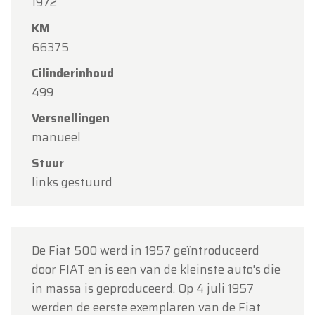
Beste klanten,
1972
KM
Oldtimerfarm zal
gesloten zijn op zaterdag 15
66375
augustus
(O.L.V. Hemelvaart).
Cilinderinhoud
Onze showroom is
gewoon geopend van
499
maandag 10 augustus tot en met vrijdag 14
augustus
volgens de normale openingsuren.
Versnellingen
manueel
Maandag 17 augustus
zijn wij
enkel open op
afspraak
.
Stuur
links gestuurd
Bedankt voor uw begrip en graag tot binnenkort!
Team Oldtimerfarm
De Fiat 500 werd in 1957 geïntroduceerd
door FIAT en is een van de kleinste auto's die
in massa is geproduceerd. Op 4 juli 1957
werden de eerste exemplaren van de Fiat