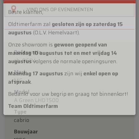
VIND ONS OP EVENEMENTEN
×
Oldtimerfarm
Beste klanten,
Oldtimerfarm zal
gesloten zijn op zaterdag 15
augustus
(O.L.V. Hemelvaart).
Referentie
ch. 8684
Onze showroom is
gewoon geopend van
maandag 10 augustus tot en met vrijdag 14
Merk
augustus
volgens de normale openingsuren.
MG
Maandag 17 augustus
zijn wij
enkel open op
Model
afspraak
.
A Green LHD 1500
Type
Bedankt voor uw begrip en graag tot binnenkort!
cabrio
Team Oldtimerfarm
Bouwjaar