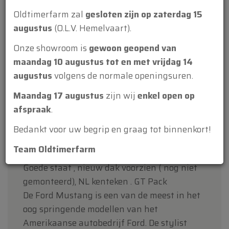
Bouwjaar
Oldtimerfarm zal
gesloten zijn op zaterdag 15
1965
augustus
(O.L.V. Hemelvaart).
Cilinderinhoud
Onze showroom is
gewoon geopend van
4728
maandag 10 augustus tot en met vrijdag 14
Versnellingen
augustus
volgens de normale openingsuren.
automatisch
Maandag 17 augustus
zijn wij
enkel open op
Stuur
afspraak
.
links gestuurd
Bedankt voor uw begrip en graag tot binnenkort!
Team Oldtimerfarm
Goede staat , nieuw dak voorzien ( nog niet
gemonteerd), NL kenteken . GT Pack
De Ford Mustang is een van de meest in het
oog springende modellen van het
Amerikaanse autobedrijf Ford. De stylist