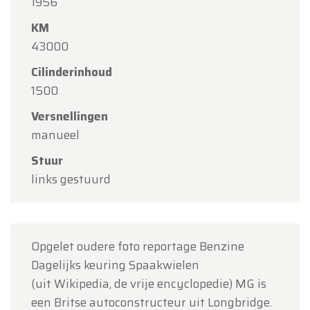
Beste klanten,
1956
KM
Oldtimerfarm zal
gesloten zijn op zaterdag 15
43000
augustus
(O.L.V. Hemelvaart).
Cilinderinhoud
Onze showroom is
gewoon geopend van
1500
maandag 10 augustus tot en met vrijdag 14
augustus
volgens de normale openingsuren.
Versnellingen
manueel
Maandag 17 augustus
zijn wij
enkel open op
afspraak
.
Stuur
links gestuurd
Bedankt voor uw begrip en graag tot binnenkort!
Team Oldtimerfarm
Opgelet oudere foto reportage Benzine
Dagelijks keuring Spaakwielen
(uit Wikipedia, de vrije encyclopedie) MG is
een Britse autoconstructeur uit Longbridge.