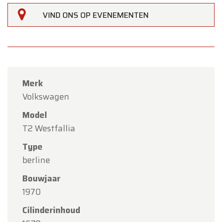
VIND ONS OP EVENEMENTEN
Merk
Volkswagen
Model
T2 Westfallia
Type
×
berline
Oldtimerfarm
Bouwjaar
Beste klanten,
1970
Oldtimerfarm zal
gesloten zijn op zaterdag 15
Cilinderinhoud