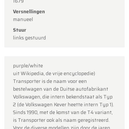
augustus
(O.L.V. Hemelvaart).
1679
Onze showroom is
gewoon geopend van
Versnellingen
maandag 10 augustus tot en met vrijdag 14
manueel
augustus
volgens de normale openingsuren.
Stuur
links gestuurd
Maandag 17 augustus
zijn wij
enkel open op
afspraak
.
Bedankt voor uw begrip en graag tot binnenkort!
purple/white
Team Oldtimerfarm
uit Wikipedia, de vrije encyclopedie)
Transporter is de naam voor een
bestelwagen van de Duitse autofabrikant
Volkswagen, die intern bekendstaat als Typ
2 (de Volkswagen Kever heette intern Typ 1).
Sinds 1990, met de komst van de T4 variant,
is Transporter ook als naam geregistreerd.
Voor de diverse modellen zijn door de jaren