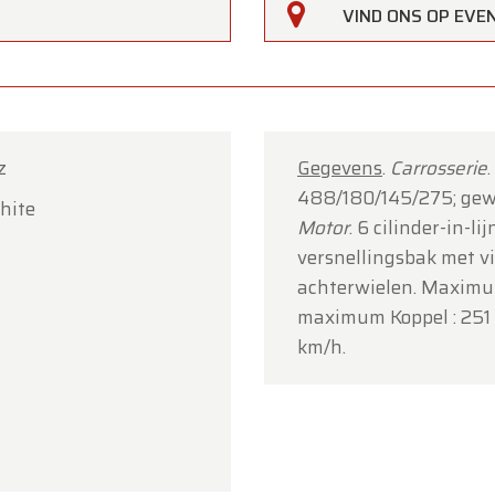
VIND ONS OP EV
erfarm zal
gesloten zijn op zaterdag 15 augustus
(O.L.V.
art).
howroom is
gewoon geopend van maandag 10 augustus 
jdag 14 augustus
volgens de normale openingsuren.
z
Gegevens
.
Carrosserie
g 17 augustus
zijn wij
enkel open op afspraak
.
488/180/145/275; gewi
hite
 voor uw begrip en graag tot binnenkort!
Motor
. 6 cilinder-in-l
versnellingsbak met vi
ldtimerfarm
achterwielen. Maximum
maximum Koppel : 251 
km/h.