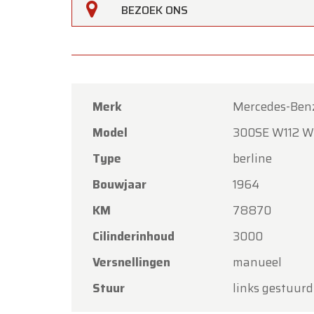
BEZOEK ONS
Oldtim
Hemelva
Onze s
met vri
Merk
Mercedes-Ben
Maanda
Model
300SE W112 W
Bedankt
Type
berline
Team O
Bouwjaar
1964
KM
78870
Cilinderinhoud
3000
Versnellingen
manueel
Stuur
links gestuurd