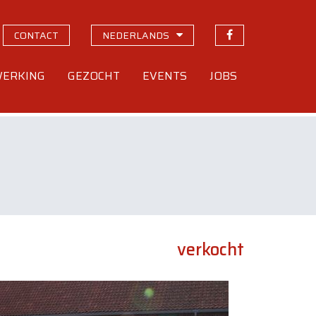
CONTACT
NEDERLANDS
ERKING
GEZOCHT
EVENTS
JOBS
verkocht