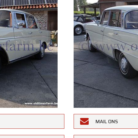
rfarm
MAIL ONS
lanten,